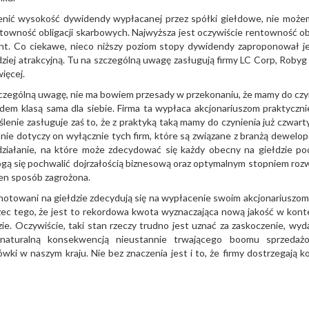
cenić wysokość dywidendy wypłacanej przez spółki giełdowe, nie może
ntowność obligacji skarbowych. Najwyższa jest oczywiście rentowność obl
cent. Co ciekawe, nieco niższy poziom stopy dywidendy zaproponował j
dziej atrakcyjną. Tu na szczególną uwagę zasługują firmy LC Corp, Robyg
ięcej.
czególną uwagę, nie ma bowiem przesady w przekonaniu, że mamy do czy
dem klasą sama dla siebie. Firma ta wypłaca akcjonariuszom praktyczni
enie zasługuje zaś to, że z praktyką taką mamy do czynienia już czwarty
e dotyczy on wyłącznie tych firm, które są związane z branżą dewelop
o działanie, na które może zdecydować się każdy obecny na giełdzie po
gą się pochwalić dojrzałością biznesową oraz optymalnym stopniem rozw
den sposób zagrożona.
 notowani na giełdzie zdecydują się na wypłacenie swoim akcjonariuszo
zec tego, że jest to rekordowa kwota wyznaczająca nową jakość w kont
. Oczywiście, taki stan rzeczy trudno jest uznać za zaskoczenie, wyda
aturalną konsekwencją nieustannie trwającego boomu sprzedaż
 w naszym kraju. Nie bez znaczenia jest i to, że firmy dostrzegają ko