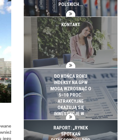
INWESTYCJE
POLSKICH...
KONTAKT
DO KOŃCA ROKU
INDEKSY NA GPW
MOGĄ WZROSNĄĆ O
5–10 PROC.
ATRAKCYJNE
OKAZUJĄ SIĘ
INWESTYCJE W...
towane
RAPORT: „RYNEK
ównież
SPOTKAŃ
u jego