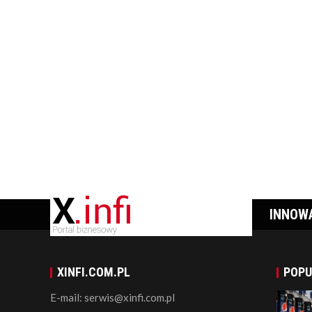
INNOW
XINFI.COM.PL
POPU
E-mail: serwis@xinfi.com.pl