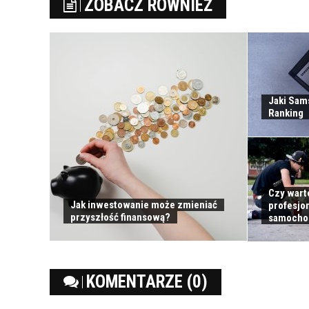
ZOBACZ RÓWNIEŻ
Jaki Sam
Ranking
Czy wart
Jak inwestowanie może zmieniać
profesjo
przyszłość finansową?
samocho
KOMENTARZE (0)