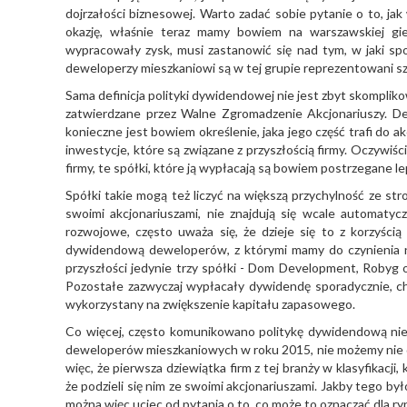
dojrzałości biznesowej. Warto zadać sobie pytanie o to, ja
okazję, właśnie teraz mamy bowiem na warszawskiej gi
wypracowały zysk, musi zastanowić się nad tym, w jaki spo
deweloperzy mieszkaniowi są w tej grupie reprezentowani szc
Sama definicja polityki dywidendowej nie jest zbyt skomplik
zatwierdzane przez Walne Zgromadzenie Akcjonariuszy. De
konieczne jest bowiem określenie, jaka jego część trafi do ak
inwestycje, które są związane z przyszłością firmy. Oczywiś
firmy, te spółki, które ją wypłacają są bowiem postrzegane l
Spółki takie mogą też liczyć na większą przychylność ze str
swoimi akcjonariuszami, nie znajdują się wcale automatycz
rozwojowe, często uważa się, że dzieje się to z korzyścią n
dywidendową deweloperów, z którymi mamy do czynienia na
przyszłości jedynie trzy spółki - Dom Development, Robyg
Pozostałe zazwyczaj wypłacały dywidendę sporadycznie, choć
wykorzystany na zwiększenie kapitału zapasowego.
Co więcej, często komunikowano politykę dywidendową nie tyl
deweloperów mieszkaniowych w roku 2015, nie możemy nie dos
więc, że pierwsza dziewiątka firm z tej branży w klasyfikac
że podzieli się nim ze swoimi akcjonariuszami. Jakby tego by
można więc uciec od pytania o to, co może to oznaczać dla ry