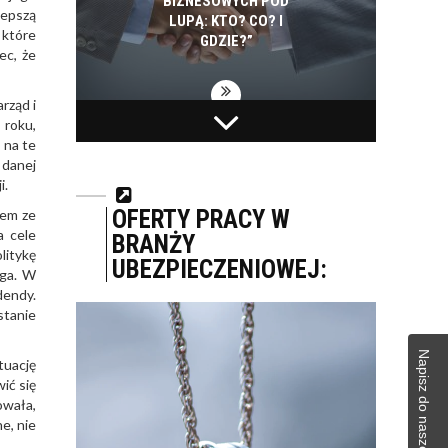
BIZNESOWYCH POD
lepszą
LUPĄ: KTO? CO? I
które
GDZIE?”
ec, że
rząd i
 roku,
BIAŁYSTOK NA
PEPSICO INWESTUJE
 na te
PROJEKTY SMART
W EKOLOGIĘ. W CIĄGU
 danej
CITY WYDAŁ 2,5 MLD
SZEŚCIU LAT
i.
ZŁ. ZAPOWIADA
ZUŻYCIE ENERGII I
KOLEJNE
WODY SPADŁO W
OFERTY PRACY W
iem ze
INWESTYCJE
POLSKICH...
a cele
BRANŻY
litykę
UBEZPIECZENIOWEJ:
uga. W
KONTAKT
dendy.
stanie
Napisz do naszej redakcji
tuację
ić się
owała,
e, nie