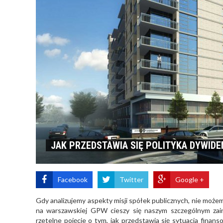
JAK PRZEDSTAWIA SIĘ POLITYKA DYWI
Facebook
Twitter
Google +
Gdy analizujemy aspekty misji spółek publicznych, nie możem
na warszawskiej GPW cieszy się naszym szczególnym zai
rzetelne pojęcie o tym, jak przedstawia się sytuacja finan