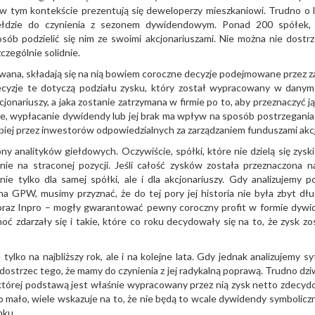
k w tym kontekście prezentują się deweloperzy mieszkaniowi. Trudno o 
ełdzie do czynienia z sezonem dywidendowym. Ponad 200 spółek, 
sób podzielić się nim ze swoimi akcjonariuszami. Nie można nie dostrz
zególnie solidnie.
owana, składają się na nią bowiem coroczne decyzje podejmowane przez za
cyzje te dotyczą podziału zysku, który został wypracowany w danym
cjonariuszy, a jaka zostanie zatrzymana w firmie po to, aby przeznaczyć ją
cie, wypłacanie dywidendy lub jej brak ma wpływ na sposób postrzegania
epiej przez inwestorów odpowiedzialnych za zarządzaniem funduszami akcj
ony analityków giełdowych. Oczywiście, spółki, które nie dzielą się zysk
nie na straconej pozycji. Jeśli całość zysków została przeznaczona n
ie tylko dla samej spółki, ale i dla akcjonariuszy. Gdy analizujemy po
 GPW, musimy przyznać, że do tej pory jej historia nie była zbyt dł
 oraz Inpro – mogły gwarantować pewny coroczny profit w formie dywi
 zdarzały się i takie, które co roku decydowały się na to, że zysk zo
ko na najbliższy rok, ale i na kolejne lata. Gdy jednak analizujemy sy
trzec tego, że mamy do czynienia z jej radykalną poprawą. Trudno dziw
ji, której podstawą jest właśnie wypracowany przez nią zysk netto zdecyd
ło mało, wiele wskazuje na to, że nie będą to wcale dywidendy symboliczn
nku.