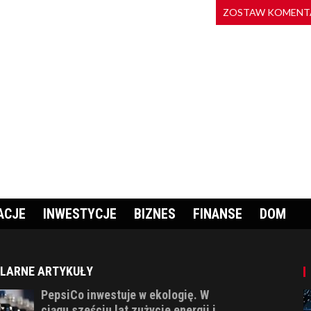
ZOSTAW KOMENT
ACJE
INWESTYCJE
BIZNES
FINANSE
DOM
LARNE ARTYKUŁY
PepsiCo inwestuje w ekologię. W
ciągu sześciu lat zużycie energii i