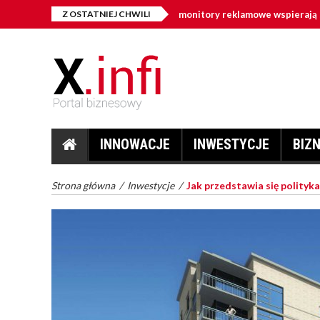
igital signage w firmie – jak monitory reklamowe wspierają sprzedaż i 
Z OSTATNIEJ CHWILI
INNOWACJE
INWESTYCJE
BIZ
Strona główna
/
Inwestycje
/
Jak przedstawia się polityk