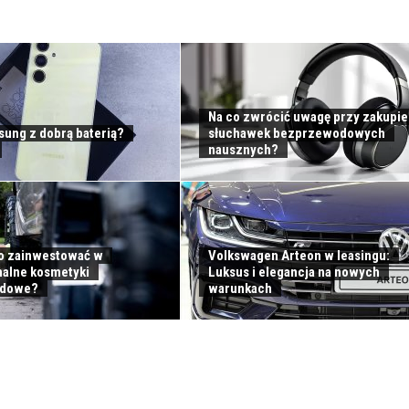
Na co zwrócić uwagę przy zakupie
sung z dobrą baterią?
słuchawek bezprzewodowych
nausznych?
o zainwestować w
Volkswagen Arteon w leasingu:
nalne kosmetyki
Luksus i elegancja na nowych
dowe?
warunkach