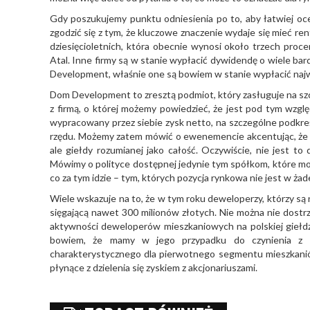
Gdy poszukujemy punktu odniesienia po to, aby łatwiej o
zgodzić się z tym, że kluczowe znaczenie wydaje się mieć re
dziesięcioletnich, która obecnie wynosi około trzech pro
Atal. Inne firmy są w stanie wypłacić dywidendę o wiele bar
Development, właśnie one są bowiem w stanie wypłacić najw
Dom Development to zresztą podmiot, który zasługuje na sz
z firmą, o której możemy powiedzieć, że jest pod tym wzglę
wypracowany przez siebie zysk netto, na szczególne podkreśl
rzędu. Możemy zatem mówić o ewenemencie akcentując, że ni
ale giełdy rozumianej jako całość. Oczywiście, nie jest t
Mówimy o polityce dostępnej jedynie tym spółkom, które mo
co za tym idzie – tym, których pozycja rynkowa nie jest w ża
Wiele wskazuje na to, że w tym roku deweloperzy, którzy są
sięgającą nawet 300 milionów złotych. Nie można nie dostr
aktywności deweloperów mieszkaniowych na polskiej giełdzie
bowiem, że mamy w jego przypadku do czynienia z n
charakterystycznego dla pierwotnego segmentu mieszkaniówki
płynące z dzielenia się zyskiem z akcjonariuszami.