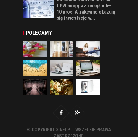
GPW mogą wzrosnąć o 5–
10 proc. Atrakcyjne okazują
się inwestycje w...
POLECAMY
© COPYRIGHT XINFI.PL | WSZELKIE PRAWA
ZASTRZEŻONE.