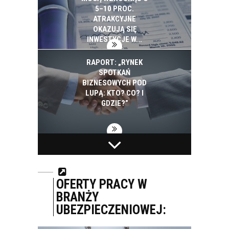
5–10 PROC.
ATRAKCYJNE
OKAZUJĄ SIĘ
INWESTYCJE W...
RAPORT: „RYNEK
SPOTKAŃ
BIZNESOWYCH POD
LUPĄ: KTO? CO? I
GDZIE?”
BIAŁYSTOK NA
PEPSICO INWESTUJE
PROJEKTY SMART
W EKOLOGIĘ. W CIĄGU
CITY WYDAŁ 2,5 MLD
SZEŚCIU LAT
ZŁ. ZAPOWIADA
ZUŻYCIE ENERGII I
OFERTY PRACY W
KOLEJNE
WODY SPADŁO W
BRANŻY
INWESTYCJE
POLSKICH...
UBEZPIECZENIOWEJ: