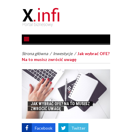
Strona główna
/
Inwestycje
/
Jak wybrać OFE?
Na to musisz zwrócić uwagę
JAK WYBRAĆ OFE? NA TO MUSISZ
ZWRÓCIĆ UWAGĘ
Facebook
Twitter