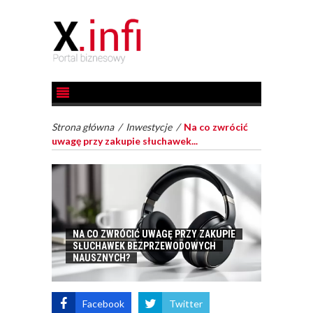
Strona główna
/
Inwestycje
/
Na co zwrócić
uwagę przy zakupie słuchawek...
NA CO ZWRÓCIĆ UWAGĘ PRZY ZAKUPIE
SŁUCHAWEK BEZPRZEWODOWYCH
NAUSZNYCH?
Facebook
Twitter