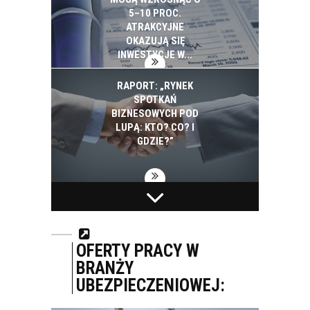
5–10 PROC.
ATRAKCYJNE
OKAZUJĄ SIĘ
INWESTYCJE W...
RAPORT: „RYNEK
SPOTKAŃ
BIZNESOWYCH POD
LUPĄ: KTO? CO? I
GDZIE?”
BIAŁYSTOK NA
PEPSICO INWESTUJE
PROJEKTY SMART
W EKOLOGIĘ. W CIĄGU
CITY WYDAŁ 2,5 MLD
SZEŚCIU LAT
ZŁ. ZAPOWIADA
ZUŻYCIE ENERGII I
OFERTY PRACY W
KOLEJNE
WODY SPADŁO W
BRANŻY
INWESTYCJE
POLSKICH...
UBEZPIECZENIOWEJ: