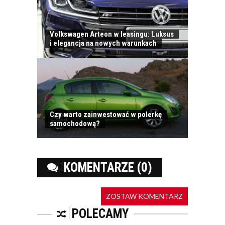
KONTAKT
Volkswagen Arteon w leasingu: Luksus
i elegancja na nowych warunkach
DO KOŃCA ROKU
INDEKSY NA GPW
Czy warto zainwestować w polerkę
MOGĄ WZROSNĄĆ O
samochodową?
5–10 PROC.
ATRAKCYJNE
OKAZUJĄ SIĘ
INWESTYCJE W...
KOMENTARZE (0)
RAPORT: „RYNEK
SPOTKAŃ
ZOSTAW KOMENTARZ
BIZNESOWYCH POD
LUPĄ: KTO? CO? I
POLECAMY
GDZIE?”