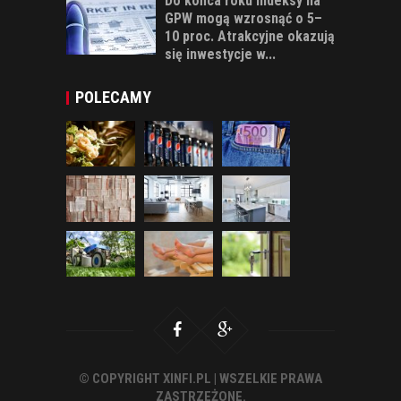
Do końca roku indeksy na
GPW mogą wzrosnąć o 5–
10 proc. Atrakcyjne okazują
się inwestycje w...
POLECAMY
© COPYRIGHT XINFI.PL | WSZELKIE PRAWA
ZASTRZEŻONE.