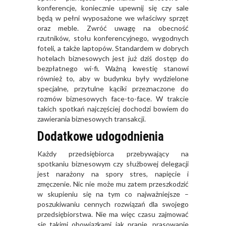
konferencje, koniecznie upewnij się czy sale
będą w pełni wyposażone we właściwy sprzęt
oraz meble. Zwróć uwagę na obecność
rzutników, stołu konferencyjnego, wygodnych
foteli, a także laptopów. Standardem w dobrych
hotelach biznesowych jest już dziś dostęp do
bezpłatnego wi-fi. Ważną kwestię stanowi
również to, aby w budynku były wydzielone
specjalne, przytulne kąciki przeznaczone do
rozmów biznesowych face-to-face. W trakcie
takich spotkań najczęściej dochodzi bowiem do
zawierania biznesowych transakcji.
Dodatkowe udogodnienia
Każdy przedsiębiorca przebywający na
spotkaniu biznesowym czy służbowej delegacji
jest narażony na spory stres, napięcie i
zmęczenie. Nic nie może mu zatem przeszkodzić
w skupieniu się na tym co najważniejsze –
poszukiwaniu cennych rozwiązań dla swojego
przedsiębiorstwa. Nie ma więc czasu zajmować
się takimi obowiązkami jak pranie, prasowanie