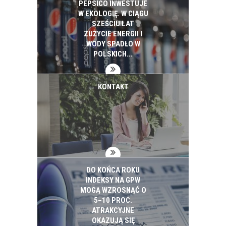
BIAŁYSTOK NA
PEPSICO INWESTUJE
PROJEKTY SMART
W EKOLOGIĘ. W CIĄGU
CITY WYDAŁ 2,5 MLD
SZEŚCIU LAT
ZŁ. ZAPOWIADA
ZUŻYCIE ENERGII I
KOLEJNE
WODY SPADŁO W
INWESTYCJE
POLSKICH...
KONTAKT
DO KOŃCA ROKU
INDEKSY NA GPW
MOGĄ WZROSNĄĆ O
5–10 PROC.
ATRAKCYJNE
OKAZUJĄ SIĘ