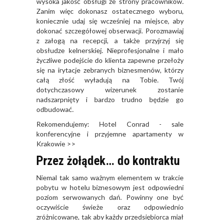
wysoka jakość obsługi ze strony pracowników.
Zanim więc dokonasz ostatecznego wyboru,
koniecznie udaj się wcześniej na miejsce, aby
dokonać szczegółowej obserwacji. Porozmawiaj
z załogą na recepcji, a także przyjrzyj się
obsłudze kelnerskiej. Nieprofesjonalne i mało
życzliwe podejście do klienta zapewne przełoży
się na irytacje zebranych biznesmenów, którzy
całą złość wyładują na Tobie. Twój
dotychczasowy wizerunek zostanie
nadszarpnięty i bardzo trudno będzie go
odbudować.
Rekomendujemy:
Hotel Conrad - sale
konferencyjne i przyjemne apartamenty w
Krakowie >>
Przez żołądek… do kontraktu
Niemal tak samo ważnym elementem w trakcie
pobytu w hotelu biznesowym jest odpowiedni
poziom serwowanych dań. Powinny one być
oczywiście świeże oraz odpowiednio
zróżnicowane, tak aby każdy przedsiębiorca miał