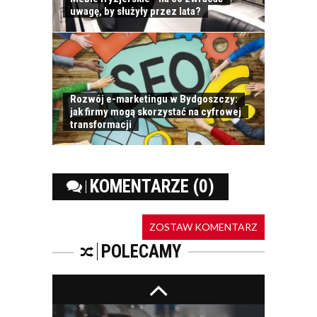
uwagę, by służyły przez lata?
DO KOŃCA ROKU
Rozwój e-marketingu w Bydgoszczy:
INDEKSY NA GPW
jak firmy mogą skorzystać na cyfrowej
MOGĄ WZROSNĄĆ O
transformacji
5–10 PROC.
ATRAKCYJNE
OKAZUJĄ SIĘ
INWESTYCJE W...
KOMENTARZE (0)
RAPORT: „RYNEK
SPOTKAŃ
ZOSTAW KOMENTARZ
BIZNESOWYCH POD
LUPĄ: KTO? CO? I
POLECAMY
GDZIE?”