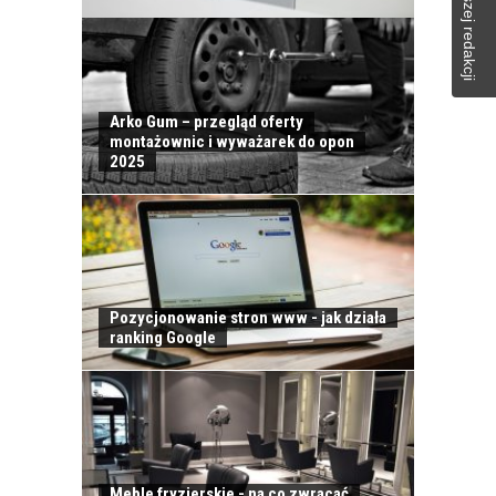
Arko Gum – przegląd oferty
montażownic i wyważarek do opon
2025
Pozycjonowanie stron www - jak działa
ranking Google
KONTAKT
Meble fryzjerskie - na co zwracać