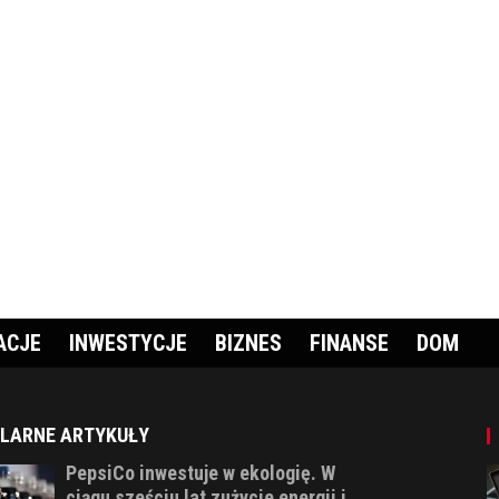
ACJE
INWESTYCJE
BIZNES
FINANSE
DOM
LARNE ARTYKUŁY
PepsiCo inwestuje w ekologię. W
ciągu sześciu lat zużycie energii i