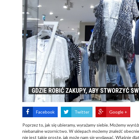
GDZIE ROBIĆ ZAKUPY, ABY STWORZYĆ S
Facebook
Twitter
Google +
Poprzez to, jak się ubieramy, wyrażamy siebie. Możemy wyróżn
niebanalne wzornictwo. W sklepach możemy znaleźć obecnie 
nie jest takie proste, jak może nam się wydawać. Właśnie dl