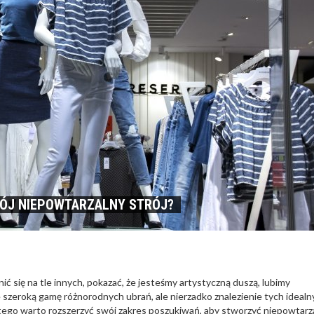
WÓJ NIEPOWTARZALNY STRÓJ?
ić się na tle innych, pokazać, że jesteśmy artystyczną duszą, lubimy
szeroką gamę różnorodnych ubrań, ale nierzadko znalezienie tych idealn
atego warto rozszerzyć swój zakres poszukiwań, aby stworzyć niepowtarz