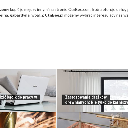
emy kupić je między innymi na stronie
CtnBee.com
, która oferuje usług
wełna,
gabardyna
, woal. Z
Ctn
Bee.pl
możemy wybrać interesujący nas wz
zić kącik do pracy w
Zastosowanie drążków
drewnianych: Nie tylko do karnisz