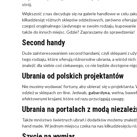
strój.
Większość z nas decyduje się na galerie handlowe w celu za
kilkadziesiąt różnych sklepów odzieżowych, zarówno oferują
czegoś oryginalnego i jedynego w swoim rodzaju, kupowanie
także do innych miejsc. Gdzie? Zapraszamy do sprawdzenia!
Second handy
Duże zainteresowaniem second handami, czyli sklepami z uż
tego rodzaju, które oferują różnorodne ubrania, a wśród n
znaleźć dla siebie coś ciekawego, co nie będzie dostępne nigdz
Ubrania od polskich projektantów
Nie musimy wydawać fortuny, aby ubierać się u projektanta. 
odzież w sklepach on-line. Jedwab,
gabardyna
, wełna, bawe
efektownymi krojami, które od razu przyciągają uwagę.
Ubrania na portalach z modą niezale
Także mnóstwo świetnych ubrań i dodatków możemy znaleźć n
hand made. W jednym miejscu czeka na nas kilkudziesięciu r
Szycie na wymiar