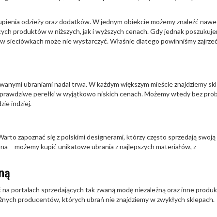
kupienia odzieży oraz dodatków. W jednym obiekcie możemy znaleźć nawe
cych produktów w niższych, jak i wyższych cenach. Gdy jednak poszukuj
 w sieciówkach może nie wystarczyć. Właśnie dlatego powinniśmy zajrze
ywanymi ubraniami nadal trwa. W każdym większym mieście znajdziemy sk
ich prawdziwe perełki w wyjątkowo niskich cenach. Możemy wtedy bez pro
ie indziej.
Warto zapoznać się z polskimi designerami, którzy często sprzedają swoją
łna – możemy kupić unikatowe ubrania z najlepszych materiałów, z
żną
a portalach sprzedających tak zwaną modę niezależną oraz inne produk
óżnych producentów, których ubrań nie znajdziemy w zwykłych sklepach.