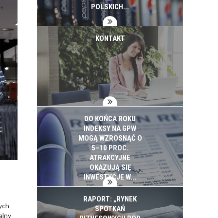
INWESTYCJE
POLSKICH...
KONTAKT
DO KOŃCA ROKU
INDEKSY NA GPW
MOGĄ WZROSNĄĆ O
5–10 PROC.
ATRAKCYJNE
OKAZUJĄ SIĘ
INWESTYCJE W...
RAPORT: „RYNEK
ych
SPOTKAŃ
alny