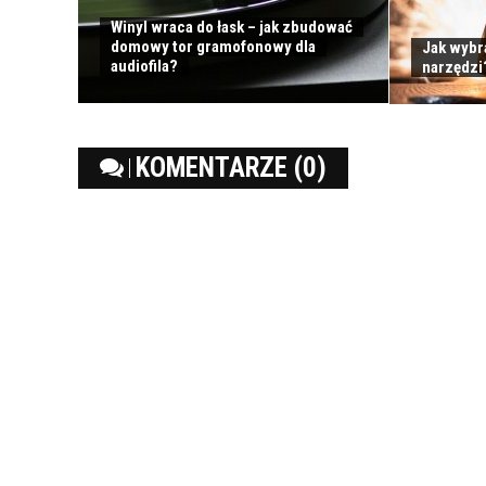
Winyl wraca do łask – jak zbudować
domowy tor gramofonowy dla
Jak wybr
audiofila?
narzędzi
KOMENTARZE (0)