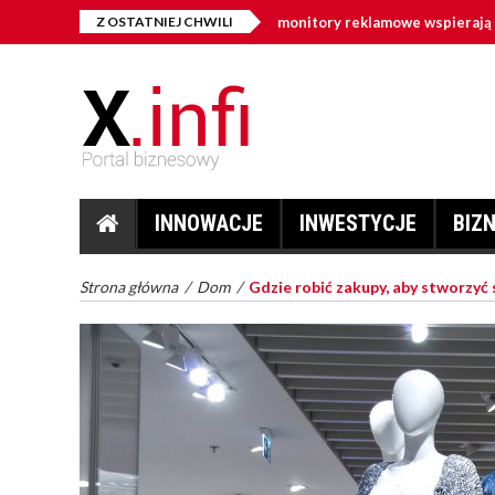
igital signage w firmie – jak monitory reklamowe wspierają sprzedaż i 
Z OSTATNIEJ CHWILI
INNOWACJE
INWESTYCJE
BIZ
Strona główna
/
Dom
/
Gdzie robić zakupy, aby stworzyć s