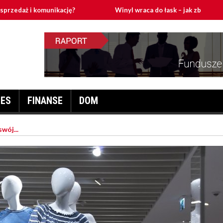
komunikację?
Winyl wraca do łask – jak zbudować domowy to
NES
FINANSE
DOM
wój...