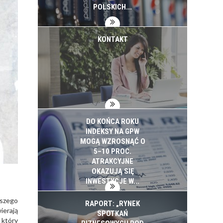
INWESTYCJE
POLSKICH...
KONTAKT
DO KOŃCA ROKU
INDEKSY NA GPW
MOGĄ WZROSNĄĆ O
5–10 PROC.
ATRAKCYJNE
OKAZUJĄ SIĘ
INWESTYCJE W...
aszego
RAPORT: „RYNEK
ierają
SPOTKAŃ
 który