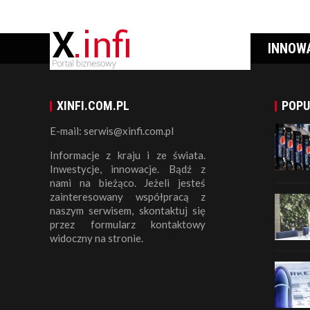
INNOW
XINFI.COM.PL
POPU
E-mail: serwis@xinfi.com.pl
Informacje z kraju i ze świata.
Inwestycje, innowacje. Bądź z
nami na bieżąco. Jeżeli jesteś
zainteresowany współpracą z
naszym serwisem, skontaktuj się
przez formularz kontaktowy
widoczny na stronie.