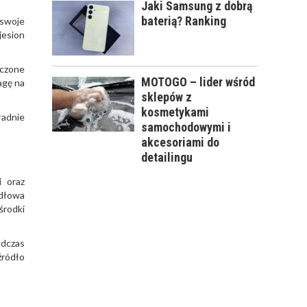
Jaki Samsung z dobrą
baterią? Ranking
swoje
jesion
eczone
MOTOGO – lider wśród
agę na
sklepów z
kosmetykami
ładnie
samochodowymi i
akcesoriami do
detailingu
 oraz
idłowa
środki
odczas
źródło