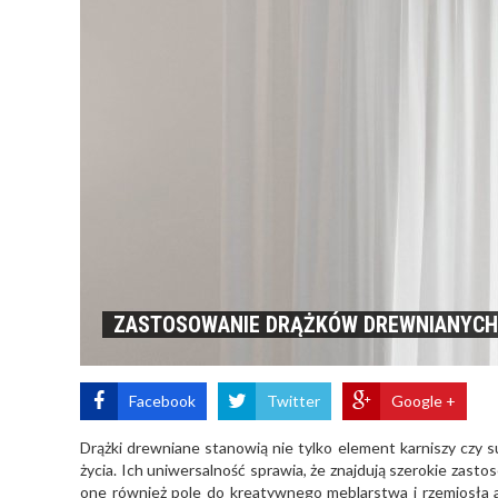
ZASTOSOWANIE DRĄŻKÓW DREWNIANYCH: 
Facebook
Twitter
Google +
Drążki drewniane stanowią nie tylko element karniszy czy s
życia. Ich uniwersalność sprawia, że znajdują szerokie zast
one również pole do kreatywnego meblarstwa i rzemiosła a