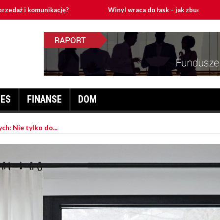
unikację?
Winyl wraca do łask – jak zbudować domowy tor g
NES
FINANSE
DOM
: Nie tylko do...