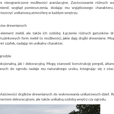
je nieograniczone możliwości aranżacyjne. Zastosowanie różnych w
ienić wygląd pomieszczenia, dodając mu wyjątkowego charakteru.
stworzyć unikatową atmosferę w każdym wnętrzu.
żków drewnianych
 element mebli, ale także ich ozdobę. Łączenie różnych gatunków d
tuzinkowych form mebli to możliwości, jakie dają drążki drewniane. Mo
t szafek, nadając im unikalny charakter.
grodzie
cjonalną, jak i dekoracyjną. Mogą stanowić konstrukcję pergoli, altan
anych do ogrodu nadaje mu naturalnego uroku, integrując się z otac
 właściwości drążków drewnianych do wykreowania unikatowych dzieł. R
ementem dekoracyjnym, ale także unikalną ozdobą wnętrz czy ogrodu.