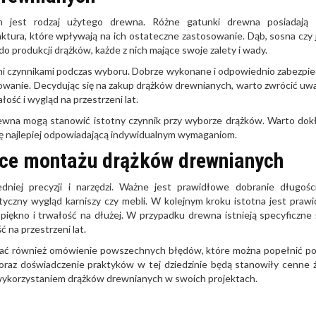
 jest rodzaj użytego drewna. Różne gatunki drewna posiadają 
aktura, które wpływają na ich ostateczne zastosowanie. Dąb, sosna czy 
 produkcji drążków, każde z nich mające swoje zalety i wady.
mi czynnikami podczas wyboru. Dobrze wykonane i odpowiednio zabezpi
tkowanie. Decydując się na zakup drążków drewnianych, warto zwrócić uw
łość i wygląd na przestrzeni lat.
ewna mogą stanowić istotny czynnik przy wyborze drążków. Warto dok
ję najlepiej odpowiadającą indywidualnym wymaganiom.
ce montażu drążków drewnianych
j precyzji i narzędzi. Ważne jest prawidłowe dobranie długości
yczny wygląd karniszy czy mebli. W kolejnym kroku istotna jest praw
piękno i trwałość na dłużej. W przypadku drewna istnieją specyficzne 
 na przestrzeni lat.
ać również omówienie powszechnych błędów, które można popełnić p
oraz doświadczenie praktyków w tej dziedzinie będą stanowiły cenne 
 wykorzystaniem drążków drewnianych w swoich projektach.