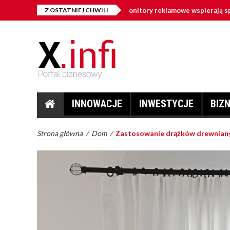
tal signage w firmie – jak monitory reklamowe wspierają sprzedaż i kom
Z OSTATNIEJ CHWILI
INNOWACJE
INWESTYCJE
BIZ
Strona główna
/
Dom
/
Zastosowanie drążków drewnianych