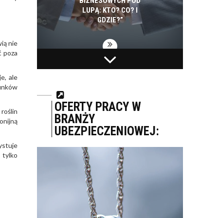
BIZNESOWYCH POD
LUPĄ: KTO? CO? I
GDZIE?”
ią nie
ć poza
BIAŁYSTOK NA
PEPSICO INWESTUJE
PROJEKTY SMART
W EKOLOGIĘ. W CIĄGU
e, ale
CITY WYDAŁ 2,5 MLD
SZEŚCIU LAT
tunków
ZŁ. ZAPOWIADA
ZUŻYCIE ENERGII I
KOLEJNE
WODY SPADŁO W
OFERTY PRACY W
INWESTYCJE
POLSKICH...
roślin
BRANŻY
onijną
UBEZPIECZENIOWEJ:
KONTAKT
ystuje
 tylko