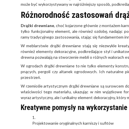
może być wykorzystywany w najróżniejszy sposób, podkreślaj
Różnorodność zastosowań drą
Drążki drewniane
, choć kojarzone głównie z montażem karni
tylko funkcjonalny element, ale również ozdobę, nadając p
ramy tradycyjnego zastosowania, stając się fundamentem in
W meblarstwie drążki drewniane stają się niezwykle kreat
również elementy dekoracyjne, podkreślające styl i unikat
drewna pozwalają na stworzenie mebli o różnych walorach es
W ogrodach drążki drewniane to nie tylko elementy konstrukc
pnących, pergoli czy altanek ogrodowych. Ich naturalne pi
przestrzeń.
W rzemiośle artystycznym drążki drewniane są surowcem do 
właściwości tego materiału, ukazując w nim wyjątkowe for
wyraz artystyczny, ale i unikalny element dekoracyjny, który
Kreatywne pomysły na wykorzystanie
Projektowanie oryginalnych karniszy i sufitów