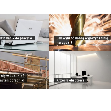
zić kącik do pracy w
Jak wybrać dobrą wypożyczalnię
narzędzi?
 się w Lublinie?
j ten poradnik!
Krzesła obrotowe