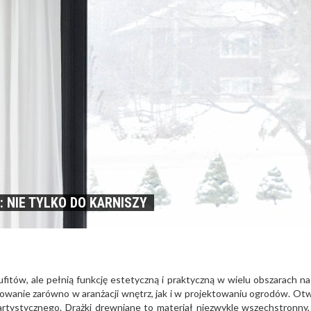
NIE TYLKO DO KARNISZY
ufitów, ale pełnią funkcję estetyczną i praktyczną w wielu obszarach n
osowanie zarówno w aranżacji wnętrz, jak i w projektowaniu ogrodów. Otw
rtystycznego. Drążki drewniane to materiał niezwykle wszechstronny,