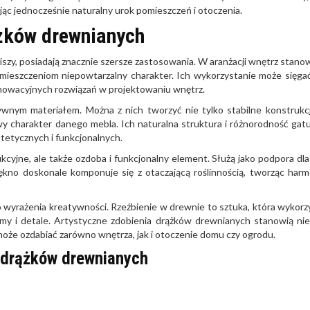
ąc jednocześnie naturalny urok pomieszczeń i otoczenia.
żków drewnianych
szy, posiadają znacznie szersze zastosowania. W aranżacji wnętrz stanow
omieszczeniom niepowtarzalny charakter. Ich wykorzystanie może sięga
nowacyjnych rozwiązań w projektowaniu wnętrz.
ywnym materiałem. Można z nich tworzyć nie tylko stabilne konstrukcj
owy charakter danego mebla. Ich naturalna struktura i różnorodność ga
tetycznych i funkcjonalnych.
yjne, ale także ozdoba i funkcjonalny element. Służą jako podpora dla 
ękno doskonale komponuje się z otaczającą roślinnością, tworząc harm
wyrażenia kreatywności. Rzeźbienie w drewnie to sztuka, która wykorz
my i detale. Artystyczne zdobienia drążków drewnianych stanowią nie
 może ozdabiać zarówno wnętrza, jak i otoczenie domu czy ogrodu.
 drążków drewnianych