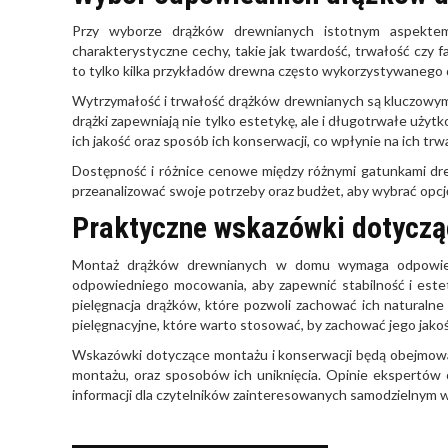
Przy wyborze drążków drewnianych istotnym aspektem
charakterystyczne cechy, takie jak twardość, trwałość czy f
to tylko kilka przykładów drewna często wykorzystywanego do
Wytrzymałość i trwałość drążków drewnianych są kluczowy
drążki zapewniają nie tylko estetykę, ale i długotrwałe uży
ich jakość oraz sposób ich konserwacji, co wpłynie na ich trwa
Dostępność i różnice cenowe między różnymi gatunkami dr
przeanalizować swoje potrzeby oraz budżet, aby wybrać opc
Praktyczne wskazówki dotyczą
Montaż drążków drewnianych w domu wymaga odpowiednie
odpowiedniego mocowania, aby zapewnić stabilność i estet
pielęgnacja drążków, które pozwoli zachować ich naturalne 
pielęgnacyjne, które warto stosować, by zachować jego jakość
Wskazówki dotyczące montażu i konserwacji będą obejmow
montażu, oraz sposobów ich uniknięcia. Opinie ekspertów 
informacji dla czytelników zainteresowanych samodzielnym