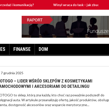
unikację?
Winyl wraca do łask – jak zbudować domowy tor gr
NES
FINANSE
DOM
7 grudnia 2025
OTOGO – LIDER WŚRÓD SKLEPÓW Z KOSMETYKAMI
AMOCHODOWYMI I AKCESORIAMI DO DETAILINGU
TOGO to sklep, którą zna każdy, kto choć raz poważnie podszedł do
elęgnacji auta. W artykule przeanalizuję ofertę, jakość produktów, obsług
ienta, dostępność akcesoriów oraz wsparcie merytoryczne...