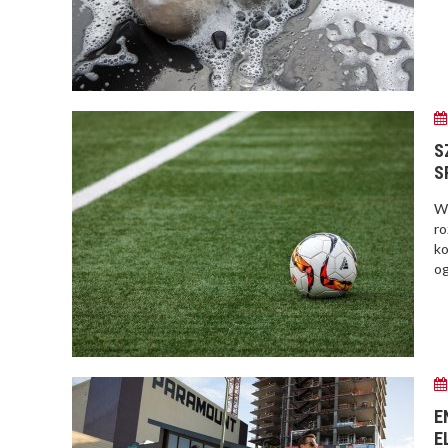
S
S
​W
ro
ko
og
E
E