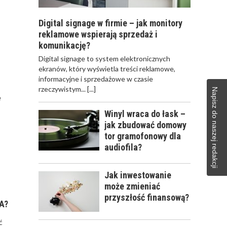
Digital signage w firmie – jak monitory
reklamowe wspierają sprzedaż i
komunikację?
​Digital signage to system elektronicznych
ekranów, który wyświetla treści reklamowe,
informacyjne i sprzedażowe w czasie
rzeczywistym...
[...]
Napisz do naszej redakcji
e
Winyl wraca do łask –
jak zbudować domowy
tor gramofonowy dla
audiofila?
Jak inwestowanie
może zmieniać
przyszłość finansową?
A?
ć