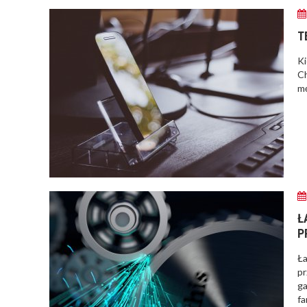
T
Ki
Ch
mę
Ł
P
Ła
pr
ga
fa