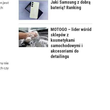
Jaki Samsung z dobrą
n jest
baterią? Ranking
ch
MOTOGO – lider wśród
sklepów z
kosmetykami
samochodowymi i
akcesoriami do
detailingu
ny nie
ch czy