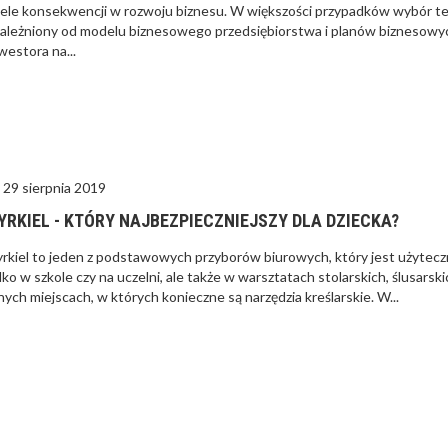
ele konsekwencji w rozwoju biznesu. W większości przypadków wybór te
ależniony od modelu biznesowego przedsiębiorstwa i planów biznesowy
westora na...
29 sierpnia 2019
YRKIEL - KTÓRY NAJBEZPIECZNIEJSZY DLA DZIECKA?
rkiel to jeden z podstawowych przyborów biurowych, który jest użytecz
lko w szkole czy na uczelni, ale także w warsztatach stolarskich, ślusarski
nych miejscach, w których konieczne są narzędzia kreślarskie. W...