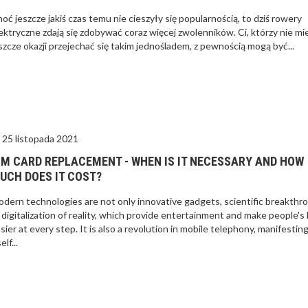
oć jeszcze jakiś czas temu nie cieszyły się popularnością, to dziś rowery
ektryczne zdają się zdobywać coraz więcej zwolenników. Ci, którzy nie mie
szcze okazji przejechać się takim jednośladem, z pewnością mogą być...
25 listopada 2021
IM CARD REPLACEMENT - WHEN IS IT NECESSARY AND HOW
UCH DOES IT COST?
dern technologies are not only innovative gadgets, scientific breakthr
 digitalization of reality, which provide entertainment and make people's 
sier at every step. It is also a revolution in mobile telephony, manifestin
elf...