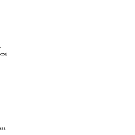
y
czej
ess.