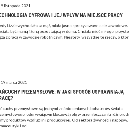
9 listopada 2021
ECHNOLOGIA CYFROWA I JEJ WPŁYW NA MIEJSCE PRACY
edy Lizzie wychodziła za mąż, miała jasno sprecyzowane cele zawodowe.
ciała być mamą i żoną pozostającą w domu. Chciała mieć miłego, przyst
ża z pracą w zawodzie robotniczym. Niestety, wszystkie te rzeczy, o który
19 marca 2021
AŃCUCHY PRZEMYSŁOWE: W JAKI SPOSÓB USPRAWNIAJĄ
RACĘ?
ńcuchy przemysłowe są jednymi z niedocenianych bohaterów świata
zemysłowego, odgrywającym kluczową rolę w przemieszczaniu różnorod
my produktów wzdłuż linii produkcyjnej. Od sektora żywności i napojów,
rmaceutyki i od...