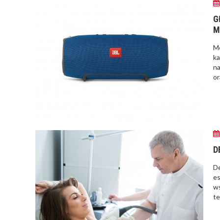
G
M
Mo
ka
na
or
D
De
es
ws
te