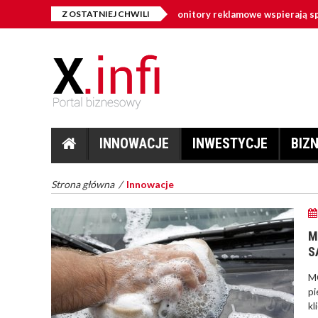
tal signage w firmie – jak monitory reklamowe wspierają sprzedaż i kom
Z OSTATNIEJ CHWILI
INNOWACJE
INWESTYCJE
BIZ
Strona główna
/
Innowacje
M
S
MO
pi
kl