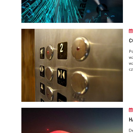
C
Po
wz
wz
cz
H
De