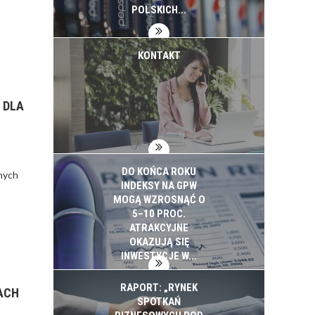
INWESTYCJE
POLSKICH...
KONTAKT
 DLA
DO KOŃCA ROKU
nych
INDEKSY NA GPW
MOGĄ WZROSNĄĆ O
5–10 PROC.
ATRAKCYJNE
OKAZUJĄ SIĘ
INWESTYCJE W...
RAPORT: „RYNEK
ACH
SPOTKAŃ