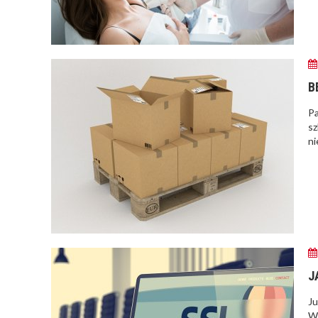
B
Pa
sz
ni
J
Ju
W 