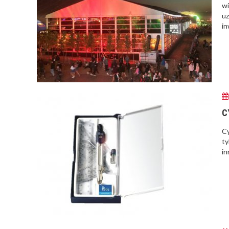
wi
uz
in
C
Cy
ty
in