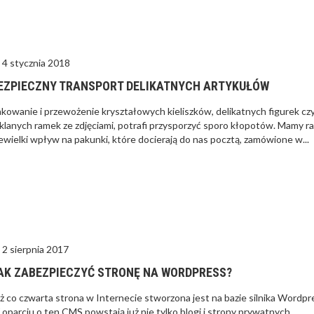
4 stycznia 2018
EZPIECZNY TRANSPORT DELIKATNYCH ARTYKUŁÓW
kowanie i przewożenie kryształowych kieliszków, delikatnych figurek cz
klanych ramek ze zdjęciami, potrafi przysporzyć sporo kłopotów. Mamy ra
ewielki wpływ na pakunki, które docierają do nas pocztą, zamówione w...
2 sierpnia 2017
AK ZABEZPIECZYĆ STRONĘ NA WORDPRESS?
ż co czwarta strona w Internecie stworzona jest na bazie silnika Wordpr
oparciu o ten CMS powstają już nie tylko blogi i strony prywatnych