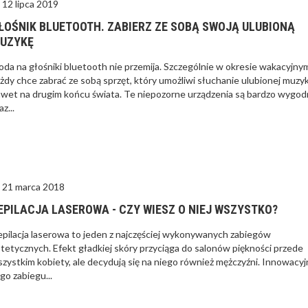
12 lipca 2019
ŁOŚNIK BLUETOOTH. ZABIERZ ZE SOBĄ SWOJĄ ULUBIONĄ
UZYKĘ
da na głośniki bluetooth nie przemija. Szczególnie w okresie wakacyjny
żdy chce zabrać ze sobą sprzęt, który umożliwi słuchanie ulubionej muzyk
wet na drugim końcu świata. Te niepozorne urządzenia są bardzo wygo
az...
21 marca 2018
EPILACJA LASEROWA - CZY WIESZ O NIEJ WSZYSTKO?
pilacja laserowa to jeden z najczęściej wykonywanych zabiegów
tetycznych. Efekt gładkiej skóry przyciąga do salonów piękności przede
zystkim kobiety, ale decydują się na niego również mężczyźni. Innowacy
go zabiegu...