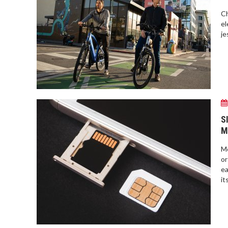
Ch
el
je
S
M
Mo
or
ea
its