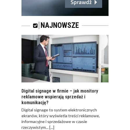
RAPORT: „RYNEK
SPOTKAŃ
BIZNESOWYCH POD
NAJNOWSZE
LUPĄ: KTO? CO? I
GDZIE?”
Digital signage w firmie – jak monitory
reklamowe wspierają sprzedaż i
komunikację?
​Digital signage to system elektronicznych
ekranów, który wyświetla treści reklamowe,
informacyjne i sprzedażowe w czasie
rzeczywistym...
[...]