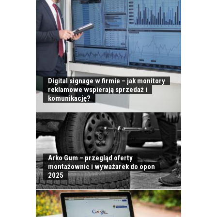
Digital signage w firmie – jak monitory
reklamowe wspierają sprzedaż i
komunikację?
Arko Gum – przegląd oferty
montażownic i wyważarek do opon
2025