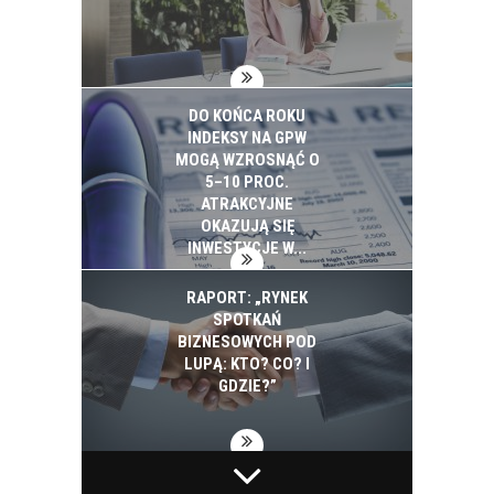
DO KOŃCA ROKU
INDEKSY NA GPW
MOGĄ WZROSNĄĆ O
5–10 PROC.
ATRAKCYJNE
OKAZUJĄ SIĘ
INWESTYCJE W...
RAPORT: „RYNEK
SPOTKAŃ
BIZNESOWYCH POD
LUPĄ: KTO? CO? I
GDZIE?”
BIAŁYSTOK NA
PEPSICO INWESTUJE