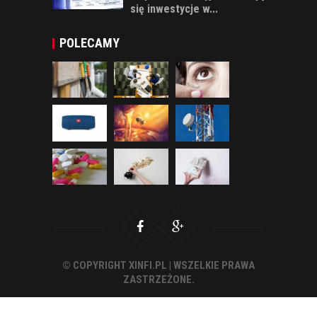
się inwestycje w...
POLECAMY
© COPYRIGHT XINFI.PL | WSZELKIE PRAWA
ZASTRZEŻONE.