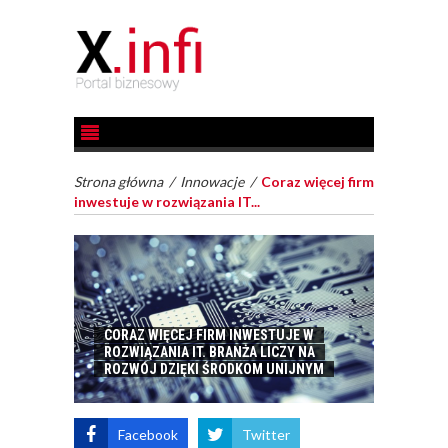
Strona główna
/
Innowacje
/
Coraz więcej firm
inwestuje w rozwiązania IT...
CORAZ WIĘCEJ FIRM INWESTUJE W
ROZWIĄZANIA IT. BRANŻA LICZY NA
ROZWÓJ DZIĘKI ŚRODKOM UNIJNYM
Facebook
Twitter