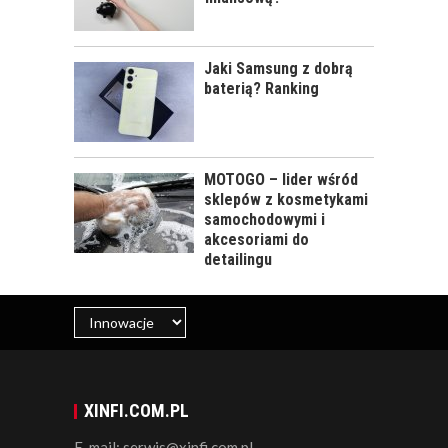
Jaki Samsung z dobrą
baterią? Ranking
MOTOGO – lider wśród
sklepów z kosmetykami
samochodowymi i
akcesoriami do
detailingu
XINFI.COM.PL
E-mail: serwis@xinfi.com.pl