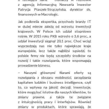
z agencją informacyjną Newseria Inwestor
Patrycja Ptaszek-Strączyńska, dyrektor ds.
finansowych w Macrologic.
Jak podkreśla ekspertka, przychody branży IT
w dużej mierze zależą od wzrostu inwestycji
krajowych. W Polsce ich udział stopniowo
rośnie. W 2015 roku PKB wzrosło o 3,6 proc., a
udział inwestycji sięgnął 20,1 proc. Choć wciąż
wyprzedzają nas nie tylko największe kraje
europejskie, lecz także najbliżsi sąsiedzi, to
polskie firmy nie będą szczędziły środków na
rozwój i takie rozwiązania, które wspomagają
prowadzenie biznesu.
– Naszymi głównymi filarami oferty są
rozwiązania z obszaru mobilności, zarządzania
kapitałem ludzkim i business intelligence, czyli
to, co wpływa na jakość decyzji. Inwestycje,
które mogą być istotne dla naszych klientów, to
zmiany prawne, a także te związane
z intuicyjnością pracy i interfejsów. Również
zmiany w produktach, które sprawiają, że