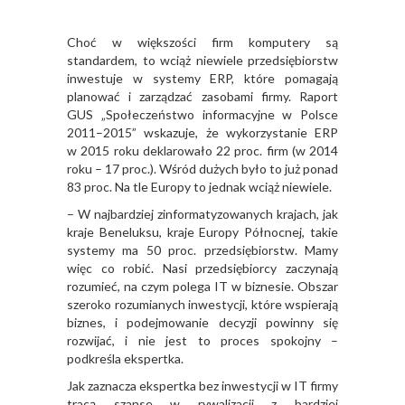
Choć w większości firm komputery są
standardem, to wciąż niewiele przedsiębiorstw
inwestuje w systemy ERP, które pomagają
planować i zarządzać zasobami firmy. Raport
GUS „Społeczeństwo informacyjne w Polsce
2011–2015” wskazuje, że wykorzystanie ERP
w 2015 roku deklarowało 22 proc. firm (w 2014
roku – 17 proc.). Wśród dużych było to już ponad
83 proc. Na tle Europy to jednak wciąż niewiele.
– W najbardziej zinformatyzowanych krajach, jak
kraje Beneluksu, kraje Europy Północnej, takie
systemy ma 50 proc. przedsiębiorstw. Mamy
więc co robić. Nasi przedsiębiorcy zaczynają
rozumieć, na czym polega IT w biznesie. Obszar
szeroko rozumianych inwestycji, które wspierają
biznes, i podejmowanie decyzji powinny się
rozwijać, i nie jest to proces spokojny –
podkreśla ekspertka.
Jak zaznacza ekspertka bez inwestycji w IT firmy
tracą szanse w rywalizacji z bardziej