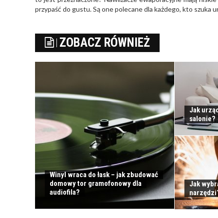
przypaść do gustu. Są one polecane dla każdego, kto szuka 
ZOBACZ RÓWNIEŻ
Jak urząd
salonie?
Winyl wraca do łask – jak zbudować
domowy tor gramofonowy dla
Jak wybr
audiofila?
narzędzi