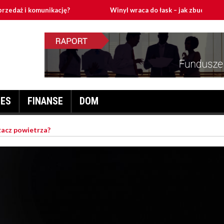
omunikację?
Winyl wraca do łask – jak zbudować domowy tor 
NES
FINANSE
DOM
żacz powietrza?