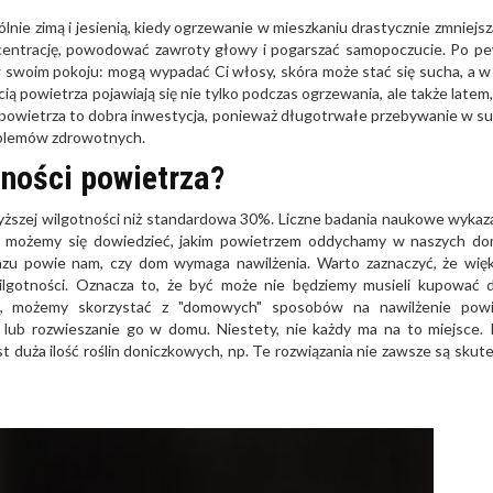
lnie zimą i jesienią, kiedy ogrzewanie w mieszkaniu drastycznie zmniejsza
centrację, powodować zawroty głowy i pogarszać samopoczucie. Po 
 swoim pokoju: mogą wypadać Ci włosy, skóra może stać się sucha, a w
ią powietrza pojawiają się nie tylko podczas ogrzewania, ale także latem,
cz powietrza to dobra inwestycja, ponieważ długotrwałe przebywanie w s
oblemów zdrowotnych.
tności powietrza?
ższej wilgotności niż standardowa 30%. Liczne badania naukowe wykaza
Jak możemy się dowiedzieć, jakim powietrzem oddychamy w naszych d
 razu powie nam, czy dom wymaga nawilżenia. Warto zaznaczyć, że wię
ilgotności. Oznacza to, że być może nie będziemy musieli kupować
a, możemy skorzystać z "domowych" sposobów na nawilżenie powie
u lub rozwieszanie go w domu. Niestety, nie każdy ma na to miejsce.
duża ilość roślin doniczkowych, np. Te rozwiązania nie zawsze są skute