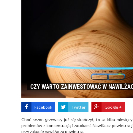
CZY WARTO ZAINWESTOWAĆ W NAWILŻAC
Facebook
Twitter
Google +
Choć sezon grzewczy już się skończył, to za kilka miesię
problemów z koncentracją i zatokami. Nawilżacz powietrza j
przy zakupie nawilżacza powietrza.