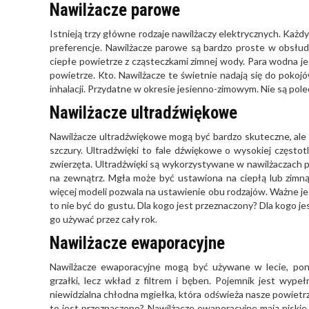
Nawilżacze parowe
Istnieją trzy główne rodzaje nawilżaczy elektrycznych. Każdy 
preferencje. Nawilżacze parowe są bardzo proste w obsłud
ciepłe powietrze z cząsteczkami zimnej wody. Para wodna jes
powietrze. Kto. Nawilżacze te świetnie nadają się do pokojó
inhalacji. Przydatne w okresie jesienno-zimowym. Nie są pole
Nawilżacze ultradźwiękowe
Nawilżacze ultradźwiękowe mogą być bardzo skuteczne, ale ni
szczury. Ultradźwięki to fale dźwiękowe o wysokiej częstotl
zwierzęta. Ultradźwięki są wykorzystywane w nawilżaczach po
na zewnątrz. Mgła może być ustawiona na ciepłą lub zimną
więcej modeli pozwala na ustawienie obu rodzajów. Ważne je
to nie być do gustu. Dla kogo jest przeznaczony? Dla kogo jes
go używać przez cały rok.
Nawilżacze ewaporacyjne
Nawilżacze ewaporacyjne mogą być używane w lecie, poni
grzałki, lecz wkład z filtrem i bęben. Pojemnik jest wype
niewidzialna chłodna mgiełka, która odświeża nasze powietr
to jest przeznaczone? Nawilżacze ewaporacyjne mają niskie 