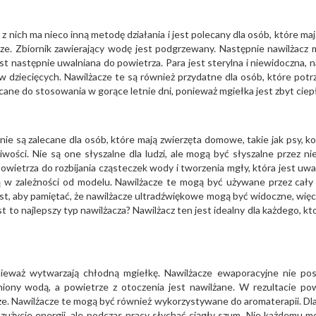
z nich ma nieco inną metodę działania i jest polecany dla osób, które maj
ze. Zbiornik zawierający wodę jest podgrzewany. Następnie nawilżacz 
t następnie uwalniana do powietrza. Para jest sterylna i niewidoczna, n
w dziecięcych. Nawilżacze te są również przydatne dla osób, które potr
cane do stosowania w gorące letnie dni, ponieważ mgiełka jest zbyt ciep
e są zalecane dla osób, które mają zwierzęta domowe, takie jak psy, ko
iwości. Nie są one słyszalne dla ludzi, ale mogą być słyszalne przez ni
wietrza do rozbijania cząsteczek wody i tworzenia mgły, która jest uwa
 w zależności od modelu. Nawilżacze te mogą być używane przez cały 
st, aby pamiętać, że nawilżacze ultradźwiękowe mogą być widoczne, wię
t to najlepszy typ nawilżacza? Nawilżacz ten jest idealny dla każdego, kt
eważ wytwarzają chłodną mgiełkę. Nawilżacze ewaporacyjne nie pos
łniony wodą, a powietrze z otoczenia jest nawilżane. W rezultacie po
ze. Nawilżacze te mogą być również wykorzystywane do aromaterapii. Dl
zużycie energii, ale podczas pracy słychać ciągły szum. Nie każdemu m