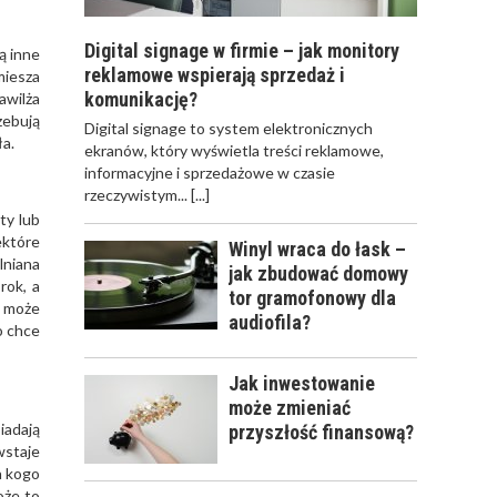
Digital signage w firmie – jak monitory
ą inne
reklamowe wspierają sprzedaż i
miesza
komunikację?
awilża
zebują
​Digital signage to system elektronicznych
ła.
ekranów, który wyświetla treści reklamowe,
informacyjne i sprzedażowe w czasie
rzeczywistym...
[...]
ty lub
ektóre
Winyl wraca do łask –
lniana
jak zbudować domowy
rok, a
tor gramofonowy dla
c może
audiofila?
o chce
Jak inwestowanie
może zmieniać
iadają
przyszłość finansową?
wstaje
a kogo
oże to