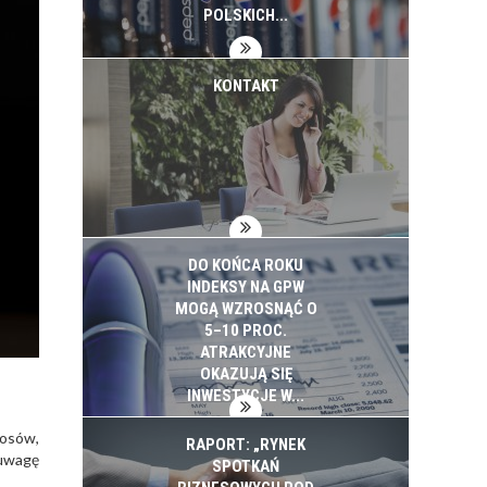
INWESTYCJE
POLSKICH...
KONTAKT
DO KOŃCA ROKU
INDEKSY NA GPW
MOGĄ WZROSNĄĆ O
5–10 PROC.
ATRAKCYJNE
OKAZUJĄ SIĘ
INWESTYCJE W...
łosów,
RAPORT: „RYNEK
 uwagę
SPOTKAŃ