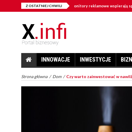
gital signage w firmie – jak monitory reklamowe wspierają sprzedaż i k
Z OSTATNIEJ CHWILI
INNOWACJE
INWESTYCJE
BIZ
Strona główna
/
Dom
/
Czy warto zainwestować w nawil