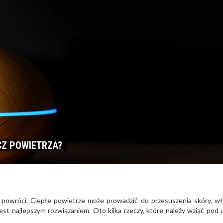
Z POWIETRZA?
cy powróci. Ciepłe powietrze może prowadzić do przesuszenia skóry, w
est najlepszym rozwiązaniem. Oto kilka rzeczy, które należy wziąć pod