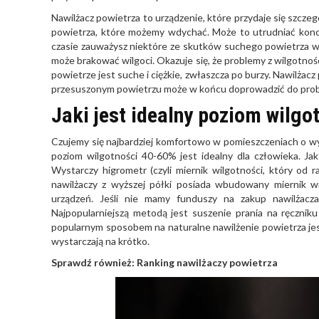
Nawilżacz powietrza to urządzenie, które przydaje się szczegó
powietrza, które możemy wdychać. Może to utrudniać kon
czasie zauważysz niektóre ze skutków suchego powietrza w
może brakować wilgoci. Okazuje się, że problemy z wilgotnośc
powietrze jest suche i ciężkie, zwłaszcza po burzy. Nawilża
przesuszonym powietrzu może w końcu doprowadzić do pr
Jaki jest idealny poziom wilgo
Czujemy się najbardziej komfortowo w pomieszczeniach o wy
poziom wilgotności 40-60% jest idealny dla człowieka. 
Wystarczy higrometr (czyli miernik wilgotności, który od
nawilżaczy z wyższej półki posiada wbudowany miernik w
urządzeń. Jeśli nie mamy funduszy na zakup nawilżacz
Najpopularniejszą metodą jest suszenie prania na ręcznik
popularnym sposobem na naturalne nawilżenie powietrza jest 
wystarczają na krótko.
Sprawdź również:
Ranking nawilżaczy powietrza