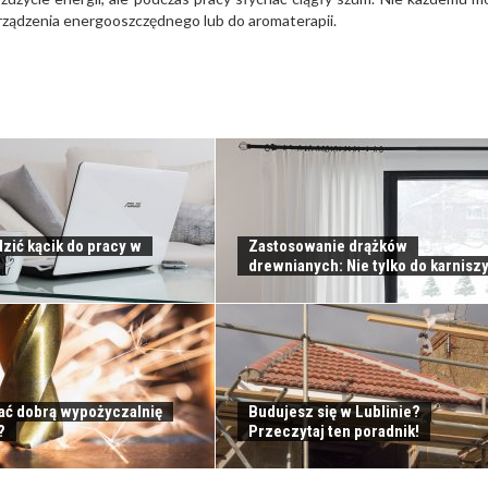
urządzenia energooszczędnego lub do aromaterapii.
zić kącik do pracy w
Zastosowanie drążków
drewnianych: Nie tylko do karnisz
ać dobrą wypożyczalnię
Budujesz się w Lublinie?
?
Przeczytaj ten poradnik!