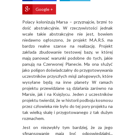
Google +
Polacy kolonizują Marsa – przyznajcie, brzmi to
dość abstrakcyjnie. W rzeczywistości jednak
wcale takie abstrakcyjne nie jest, bowiem
niedawno ogłoszono, że projekt M.A.R.S. ma
bardzo realne szanse na realizację. Projekt
zakłada zbudowanie testowej bazy, w której
mają panować warunki podobne do tych, jakie
panują na Czerwonej Planecie. Ma ona służyć
jako poligon doświadczalny do przygotowywania
uczestników przyszłych misji załogowych, które
wysyłane będą na inne planety W ramach
projektu przewidziane są działania zarówno na
Marsie, jak i na Księżycu. Jeden z uczestników
projektu twierdzi, że w historii podboju kosmosu
przez człowieka nie było do tej pory projektu na
tak wielką skalę i przygotowanego z tak dużym
rozmachem.
Jest on niezwykły tym bardziej, że za jego
sfinansowanie mają być odpowiedzialni...