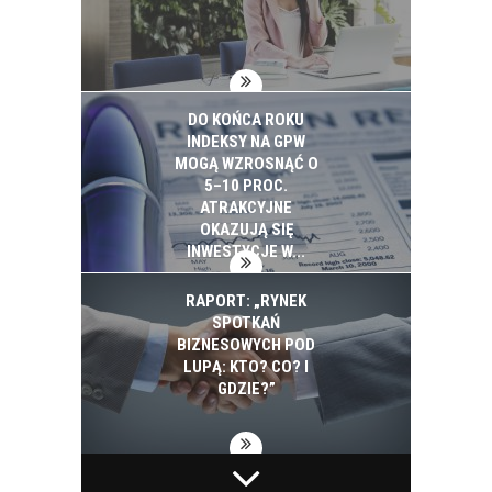
DO KOŃCA ROKU
INDEKSY NA GPW
MOGĄ WZROSNĄĆ O
5–10 PROC.
ATRAKCYJNE
OKAZUJĄ SIĘ
INWESTYCJE W...
RAPORT: „RYNEK
SPOTKAŃ
BIZNESOWYCH POD
LUPĄ: KTO? CO? I
GDZIE?”
BIAŁYSTOK NA
PEPSICO INWESTUJE