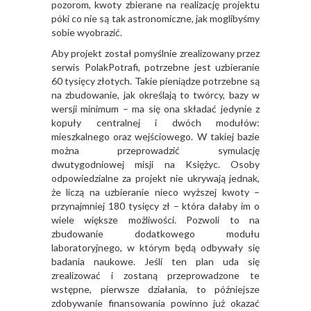
pozorom, kwoty zbierane na realizację projektu
póki co nie są tak astronomiczne, jak moglibyśmy
sobie wyobrazić.
Aby projekt został pomyślnie zrealizowany przez
serwis PolakPotrafi, potrzebne jest uzbieranie
60 tysięcy złotych. Takie pieniądze potrzebne są
na zbudowanie, jak określają to twórcy, bazy w
wersji minimum – ma się ona składać jedynie z
kopuły centralnej i dwóch modułów:
mieszkalnego oraz wejściowego. W takiej bazie
można przeprowadzić symulację
dwutygodniowej misji na Księżyc. Osoby
odpowiedzialne za projekt nie ukrywają jednak,
że liczą na uzbieranie nieco wyższej kwoty –
przynajmniej 180 tysięcy zł – która dałaby im o
wiele większe możliwości. Pozwoli to na
zbudowanie dodatkowego modułu
laboratoryjnego, w którym będą odbywały się
badania naukowe. Jeśli ten plan uda się
zrealizować i zostaną przeprowadzone te
wstępne, pierwsze działania, to późniejsze
zdobywanie finansowania powinno już okazać