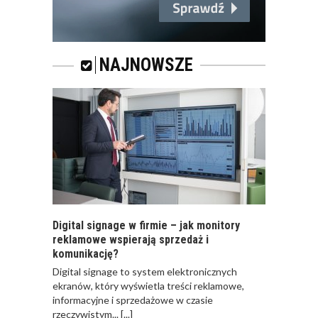
RAPORT: „RYNEK
SPOTKAŃ
BIZNESOWYCH POD
NAJNOWSZE
LUPĄ: KTO? CO? I
GDZIE?”
Digital signage w firmie – jak monitory
reklamowe wspierają sprzedaż i
komunikację?
​Digital signage to system elektronicznych
ekranów, który wyświetla treści reklamowe,
informacyjne i sprzedażowe w czasie
rzeczywistym...
[...]