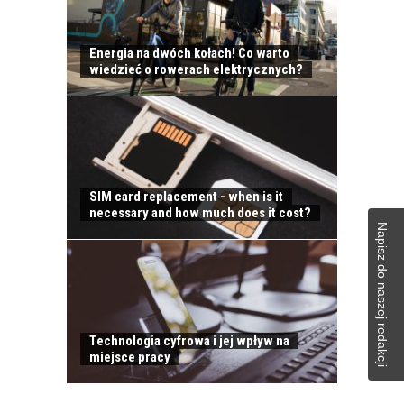
Energia na dwóch kołach! Co warto
wiedzieć o rowerach elektrycznych?
KONTAKT
SIM card replacement - when is it
necessary and how much does it cost?
Napisz do naszej redakcji
DO KOŃCA ROKU
INDEKSY NA GPW
Technologia cyfrowa i jej wpływ na
MOGĄ WZROSNĄĆ O
miejsce pracy
5–10 PROC.
ATRAKCYJNE
OKAZUJĄ SIĘ