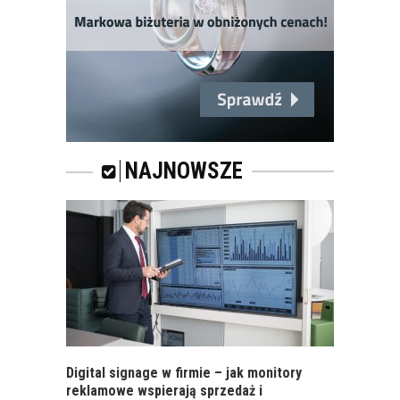
MOGĄ WZROSNĄĆ O
5–10 PROC.
ATRAKCYJNE
OKAZUJĄ SIĘ
INWESTYCJE W...
RAPORT: „RYNEK
SPOTKAŃ
BIZNESOWYCH POD
NAJNOWSZE
LUPĄ: KTO? CO? I
GDZIE?”
Digital signage w firmie – jak monitory
reklamowe wspierają sprzedaż i