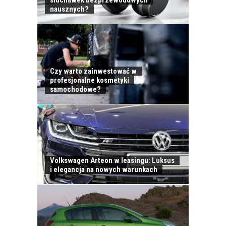
nausznych?
Czy warto zainwestować w
profesjonalne kosmetyki
samochodowe?
KONTAKT
Volkswagen Arteon w leasingu: Luksus
i elegancja na nowych warunkach
DO KOŃCA ROKU