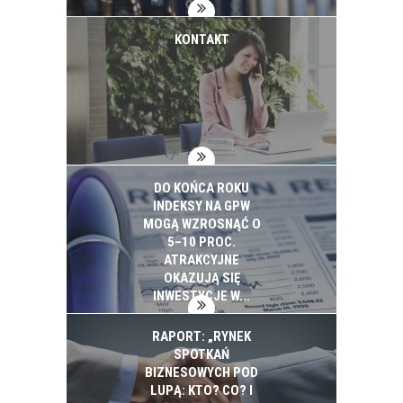
KONTAKT
DO KOŃCA ROKU
INDEKSY NA GPW
MOGĄ WZROSNĄĆ O
5–10 PROC.
ATRAKCYJNE
OKAZUJĄ SIĘ
INWESTYCJE W...
RAPORT: „RYNEK
SPOTKAŃ
BIZNESOWYCH POD
LUPĄ: KTO? CO? I