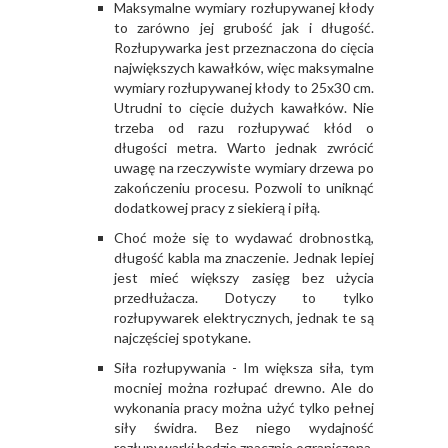
Maksymalne wymiary rozłupywanej kłody
to zarówno jej grubość jak i długość.
Rozłupywarka jest przeznaczona do cięcia
największych kawałków, więc maksymalne
wymiary rozłupywanej kłody to 25x30 cm.
Utrudni to cięcie dużych kawałków. Nie
trzeba od razu rozłupywać kłód o
długości metra. Warto jednak zwrócić
uwagę na rzeczywiste wymiary drzewa po
zakończeniu procesu. Pozwoli to uniknąć
dodatkowej pracy z siekierą i piłą.
Choć może się to wydawać drobnostką,
długość kabla ma znaczenie. Jednak lepiej
jest mieć większy zasięg bez użycia
przedłużacza. Dotyczy to tylko
rozłupywarek elektrycznych, jednak te są
najczęściej spotykane.
Siła rozłupywania - Im większa siła, tym
mocniej można rozłupać drewno. Ale do
wykonania pracy można użyć tylko pełnej
siły świdra. Bez niego wydajność
rozłupywarki będzie znacznie ograniczona.