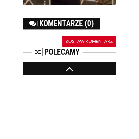
KOMENTARZE (0)
ZOSTAW KOMENTARZ
POLECAMY
PEPSICO INWESTUJE
W EKOLOGIĘ. W CIĄGU
SZEŚCIU LAT
ZUŻYCIE ENERGII I
WODY SPADŁO W
POLSKICH...
KONTAKT