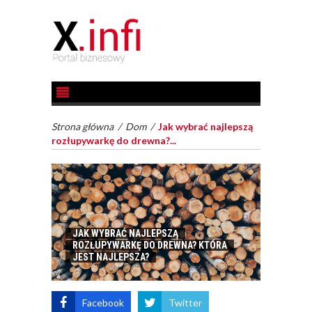
Strona główna
/
Dom
/
Jak wybrać najlepszą
rozłupywarkę do drewna?...
JAK WYBRAĆ NAJLEPSZĄ
ROZŁUPYWARKĘ DO DREWNA? KTÓRA
JEST NAJLEPSZA?
Facebook
Twitter