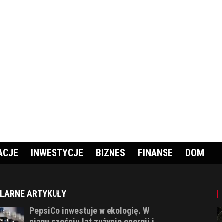
ACJE
INWESTYCJE
BIZNES
FINANSE
DOM
LARNE ARTYKUŁY
PepsiCo inwestuje w ekologię. W
ciągu sześciu lat zużycie energii i