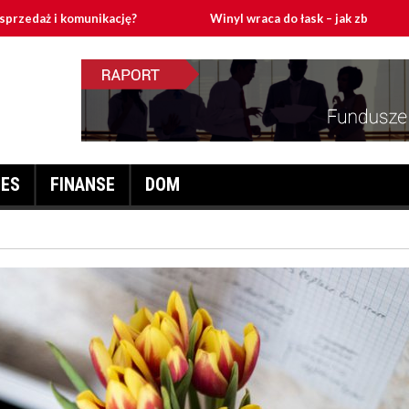
komunikację?
Winyl wraca do łask – jak zbudować domowy tor
NES
FINANSE
DOM