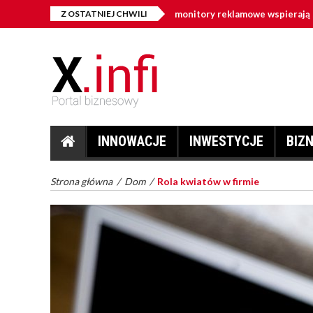
igital signage w firmie – jak monitory reklamowe wspierają sprzedaż i 
Z OSTATNIEJ CHWILI
INNOWACJE
INWESTYCJE
BIZ
Strona główna
/
Dom
/
Rola kwiatów w firmie