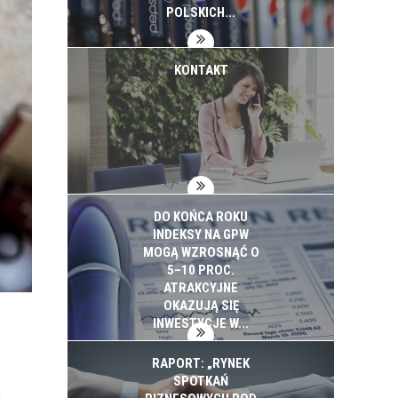
INWESTYCJE
POLSKICH...
KONTAKT
DO KOŃCA ROKU
INDEKSY NA GPW
MOGĄ WZROSNĄĆ O
5–10 PROC.
ATRAKCYJNE
OKAZUJĄ SIĘ
INWESTYCJE W...
RAPORT: „RYNEK
SPOTKAŃ