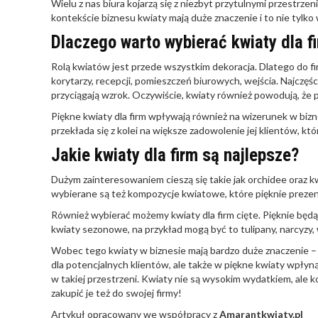
Wielu z nas biura kojarzą się z niezbyt przytulnymi przestrzen
kontekście biznesu kwiaty mają duże znaczenie i to nie tylko 
Dlaczego warto wybierać kwiaty dla f
Rolą kwiatów jest przede wszystkim dekoracja. Dlatego do fi
korytarzy, recepcji, pomieszczeń biurowych, wejścia. Najczęś
przyciągają wzrok. Oczywiście, kwiaty również powodują, że p
Piękne kwiaty dla firm wpływają również na wizerunek w biznes
przekłada się z kolei na większe zadowolenie jej klientów, któ
Jakie kwiaty dla firm
są najlepsze?
Dużym zainteresowaniem cieszą się takie jak orchidee oraz k
wybierane są też kompozycje kwiatowe, które pięknie prezent
Również wybierać możemy kwiaty dla firm cięte. Pięknie będ
kwiaty sezonowe, na przykład mogą być to tulipany, narcyzy,
Wobec tego kwiaty w biznesie mają bardzo duże znaczenie – d
dla potencjalnych klientów, ale także w piękne kwiaty wpłyn
w takiej przestrzeni. Kwiaty nie są wysokim wydatkiem, ale k
zakupić je też do swojej firmy!
Artykuł opracowany we współpracy z
Amarantkwiaty.pl