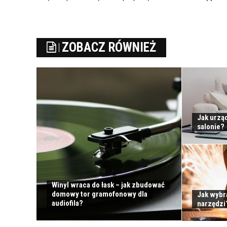
ZOBACZ RÓWNIEŻ
Jak urząd
salonie?
Winyl wraca do łask – jak zbudować
domowy tor gramofonowy dla
Jak wybr
audiofila?
narzędzi