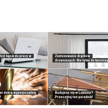
zić kącik do pracy w
Zastosowanie drążków
drewnianych: Nie tylko do karnisz
ać dobrą wypożyczalnię
Budujesz się w Lublinie?
?
Przeczytaj ten poradnik!