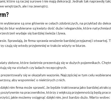
iami, które są raczej surowe i nie mają dekoracji. Jednak tak naprawdę ta
we wnętrzach, ale i na zewnątrz.
irm?
rm wybierane są one głównie w celach zdobniczych, na przykład do dekor
ciej do biur wybierane są kwiaty dość duże i eleganckie, które natychmias
rzestrzeń wydaje się bardziej świeża i żywa.
ie. Sprawiają, że firma sprawia wrażenie bardziej przyjaznej i otwartej. 
rzy czują się wtedy przyjemniej w trakcie wizyty w biurze.
wiaty zielone, które świetnie prezentują się w dużych pojemnikach. Chętn
ują się na stołach czy ladach recepcyjnych.
ą prezentowały się w okazałym wazonie. Najczęściej w tym celu wybierane
 wrzosy, aby wspomnieć o niektórych z nich.
zięki nim firma może sprawić, że będzie traktowana jako bardziej atrakcy
ą pozytywnie na pracowników, którzy z większą przyjemnością będą praco
orzyści, jakie możemy osiągnąć dzięki nim, jest bardzo dużo. Warto wobec