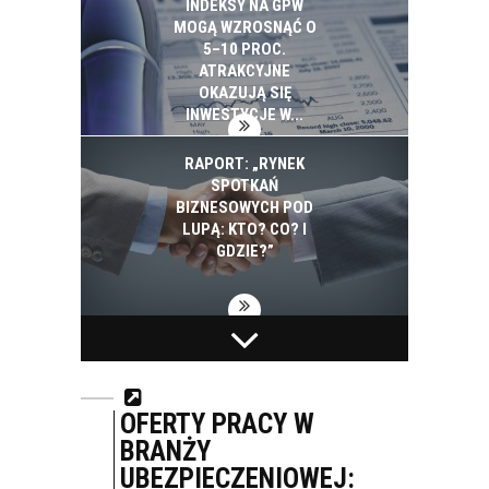
INDEKSY NA GPW
MOGĄ WZROSNĄĆ O
5–10 PROC.
ATRAKCYJNE
OKAZUJĄ SIĘ
INWESTYCJE W...
RAPORT: „RYNEK
SPOTKAŃ
BIZNESOWYCH POD
LUPĄ: KTO? CO? I
GDZIE?”
BIAŁYSTOK NA
PEPSICO INWESTUJE
PROJEKTY SMART
W EKOLOGIĘ. W CIĄGU
CITY WYDAŁ 2,5 MLD
SZEŚCIU LAT
ZŁ. ZAPOWIADA
ZUŻYCIE ENERGII I
OFERTY PRACY W
KOLEJNE
WODY SPADŁO W
BRANŻY
INWESTYCJE
POLSKICH...
UBEZPIECZENIOWEJ: