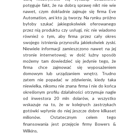
potęguje fakt, że na dobrą sprawę nikt nie wie
nawet, czym dokładnie zajmuje się firma Eve
Automation, ani kto ją tworzy. Na rynku próżno
byłoby szukać jakiegokolwiek oferowanego
przez nią produktu czy usługi, nic nie wiadomo
również o tym, aby firma przez cały okres
swojego istnienia przynosiła jakiekolwiek zyski.
Niewiele informacji zamieszczono nawet na jej
stronie internetowej; w dość luźny sposób
możemy tam dowiedzieć się jedynie tego, że
firma chce zajmować się wyposażeniem
domowym lub urządzaniem wnętrz. Trudno
zatem nie popadać w zdziwienie, kiedy taka
niewielka, nikomu nie znana firma i nie do końca
określonym profilu działalności otrzymuje nagle
od inwestora 20 mln dolarów, a wszystko
wskazuje na to, że w kolejnych zastrzykach
gotówki wpłynie do niej jeszcze dobre kilkaset
milionów.
Ostatecznym celem tego
finansowania jest przejęcie firmy Bowers &
Wilkins.