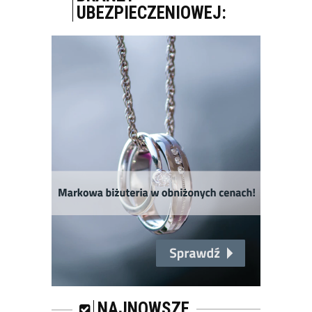
UBEZPIECZENIOWEJ:
KONTAKT
DO KOŃCA ROKU
INDEKSY NA GPW
MOGĄ WZROSNĄĆ O
5–10 PROC.
ATRAKCYJNE
OKAZUJĄ SIĘ
INWESTYCJE W...
RAPORT: „RYNEK
SPOTKAŃ
BIZNESOWYCH POD
NAJNOWSZE