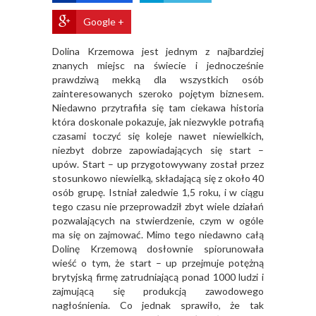
Google +
Dolina Krzemowa jest jednym z najbardziej
znanych miejsc na świecie i jednocześnie
prawdziwą mekką dla wszystkich osób
zainteresowanych szeroko pojętym biznesem.
Niedawno przytrafiła się tam ciekawa historia
która doskonale pokazuje, jak niezwykle potrafią
czasami toczyć się koleje nawet niewielkich,
niezbyt dobrze zapowiadających się start –
upów. Start – up przygotowywany został przez
stosunkowo niewielką, składającą się z około 40
osób grupę. Istniał zaledwie 1,5 roku, i w ciągu
tego czasu nie przeprowadził zbyt wiele działań
pozwalających na stwierdzenie, czym w ogóle
ma się on zajmować. Mimo tego niedawno całą
Dolinę Krzemową dosłownie spiorunowała
wieść o tym, że start – up przejmuje potężną
brytyjską firmę zatrudniającą ponad 1000 ludzi i
zajmującą się produkcją zawodowego
nagłośnienia. Co jednak sprawiło, że tak