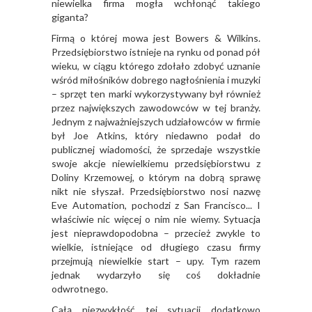
niewielka firma mogła wchłonąć takiego
giganta?
Firmą o której mowa jest Bowers & Wilkins.
Przedsiębiorstwo istnieje na rynku od ponad pół
wieku, w ciągu którego zdołało zdobyć uznanie
wśród miłośników dobrego nagłośnienia i muzyki
– sprzęt ten marki wykorzystywany był również
przez największych zawodowców w tej branży.
Jednym z najważniejszych udziałowców w firmie
był Joe Atkins, który niedawno podał do
publicznej wiadomości, że sprzedaje wszystkie
swoje akcje niewielkiemu przedsiębiorstwu z
Doliny Krzemowej, o którym na dobrą sprawę
nikt nie słyszał. Przedsiębiorstwo nosi nazwę
Eve Automation, pochodzi z San Francisco... I
właściwie nic więcej o nim nie wiemy. Sytuacja
jest nieprawdopodobna – przecież zwykle to
wielkie, istniejące od długiego czasu firmy
przejmują niewielkie start – upy. Tym razem
jednak wydarzyło się coś dokładnie
odwrotnego.
Całą niezwykłość tej sytuacji dodatkowo