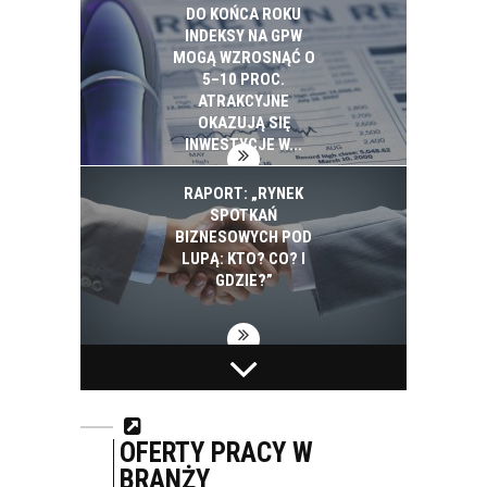
DO KOŃCA ROKU
INDEKSY NA GPW
MOGĄ WZROSNĄĆ O
5–10 PROC.
ATRAKCYJNE
OKAZUJĄ SIĘ
INWESTYCJE W...
RAPORT: „RYNEK
SPOTKAŃ
BIZNESOWYCH POD
LUPĄ: KTO? CO? I
GDZIE?”
BIAŁYSTOK NA
PEPSICO INWESTUJE
PROJEKTY SMART
W EKOLOGIĘ. W CIĄGU
CITY WYDAŁ 2,5 MLD
SZEŚCIU LAT
ZŁ. ZAPOWIADA
ZUŻYCIE ENERGII I
OFERTY PRACY W
KOLEJNE
WODY SPADŁO W
BRANŻY
INWESTYCJE
POLSKICH...