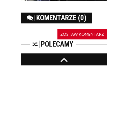
KOMENTARZE (0)
ZOSTAW KOMENTARZ
POLECAMY
PEPSICO INWESTUJE
W EKOLOGIĘ. W CIĄGU
SZEŚCIU LAT
ZUŻYCIE ENERGII I
WODY SPADŁO W
POLSKICH...
KONTAKT