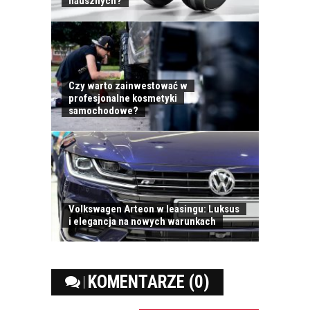
nausznych?
KONTAKT
Czy warto zainwestować w
profesjonalne kosmetyki
samochodowe?
DO KOŃCA ROKU
INDEKSY NA GPW
Volkswagen Arteon w leasingu: Luksus
MOGĄ WZROSNĄĆ O
i elegancja na nowych warunkach
5–10 PROC.
ATRAKCYJNE
OKAZUJĄ SIĘ
INWESTYCJE W...
KOMENTARZE (0)
RAPORT: „RYNEK