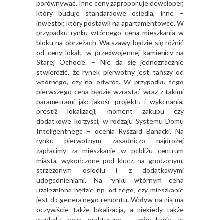
porównywać. Inne ceny zaproponuje deweloper,
który buduje standardowe osiedla, inne –
inwestor, który postawił na apartamentowce. W
przypadku rynku wtórnego cena mieszkania w
bloku na obrzeżach Warszawy będzie się różnić
od ceny lokalu w przedwojennej kamienicy na
Starej Ochocie. – Nie da się jednoznacznie
stwierdzić, że rynek pierwotny jest tańszy od
wtórnego, czy na odwrót. W przypadku tego
pierwszego cena będzie wzrastać wraz z takimi
parametrami jak: jakość projektu i wykonania,
prestiż lokalizacji, moment zakupu czy
dodatkowe korzyści, w rodzaju Systemu Domu
Inteligentnego – ocenia Ryszard Banacki. Na
rynku pierwotnym zasadniczo najdrożej
zapłacimy za mieszkanie w pobliżu centrum
miasta, wykończone pod klucz, na grodzonym,
strzeżonym osiedlu i z dodatkowymi
udogodnieniami. Na rynku wtórnym cena
uzależniona będzie np. od tego, czy mieszkanie
jest do generalnego remontu. Wpływ na nią ma
oczywiście także lokalizacja, a niekiedy także
względy poza praktyczne – mieszkanie w