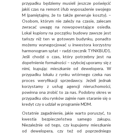
przypadku będziemy musieli jeszcze poświęcić
jakiś czas na remont i/lub wyposażenie swojego
M (pamiętajmy, że to także generuje koszty). –
Osobom, którym nie zależy na czasie, zalecam
zwracać uwagę na nowopowstające osiedla.
Lokal kupiony na początku budowy zawsze jest
tańszy niż ten w gotowym budynku, ponadto
możemy wynegocjować u inwestora korzystny
harmonogram spłat – radzi rzecznik TYNKBUD1.
Jeśli chodzi o czas, który potrzebny jest na
dopełnienie formalności – szybciej uporamy się z
nimi, kupując mieszkanie od dewelopera. W
przypadku lokalu z rynku wtórnego czeka nas
proces weryfikacji sprzedawcy. Jeżeli jednak
korzystamy z usług agencji nieruchomości,
powinna ona zrobić to za nas. Podobny okres w
przypadku obu rynków zajmie nam staranie się o
kredyt czy o udział w programie MDM.
Ostatnie zagadnienie, jakie warto poruszyć, to
kwestia bezpieczeństwa samego zakupu.
Niezależnie od tego, czy kupujemy mieszkanie
od dewelopera, czy też od poprzedniego