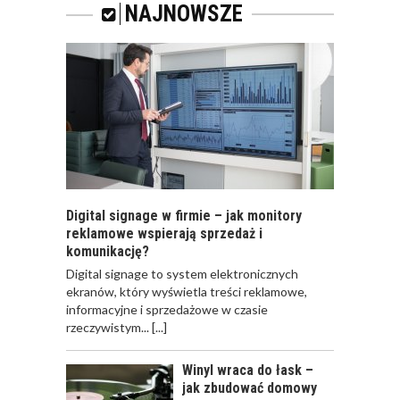
BIZNESOWYCH POD
NAJNOWSZE
LUPĄ: KTO? CO? I
GDZIE?”
Digital signage w firmie – jak monitory
reklamowe wspierają sprzedaż i
komunikację?
​Digital signage to system elektronicznych
ekranów, który wyświetla treści reklamowe,
informacyjne i sprzedażowe w czasie
rzeczywistym...
[...]
Winyl wraca do łask –
jak zbudować domowy