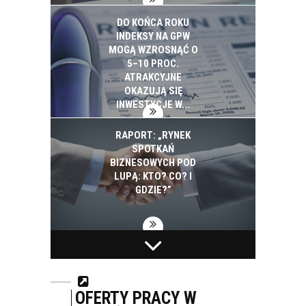
DO KOŃCA ROKU
INDEKSY NA GPW
MOGĄ WZROSNĄĆ O
5–10 PROC.
ATRAKCYJNE
OKAZUJĄ SIĘ
INWESTYCJE W...
RAPORT: „RYNEK
SPOTKAŃ
BIZNESOWYCH POD
LUPĄ: KTO? CO? I
GDZIE?”
BIAŁYSTOK NA
PEPSICO INWESTUJE
PROJEKTY SMART
W EKOLOGIĘ. W CIĄGU
CITY WYDAŁ 2,5 MLD
SZEŚCIU LAT
ZŁ. ZAPOWIADA
ZUŻYCIE ENERGII I
OFERTY PRACY W
KOLEJNE
WODY SPADŁO W