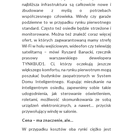
najbliższa infrastruktura są całkowicie nowe i
zbudowane z myślą o potrzebach
współczesnego człowieka. Windy czy garaże
podziemne to w przypadku rynku pierwotnego
standard. Często też osiedle będzie strzeżone i
monitorowane. Można też znaleźć coraz więcej
ofert, w których zagwarantowaną mamy strefę
Wi-Fi w holu wejściowym, wideofon czy telewizję
satelitarną – mówi Ryszard Banacki, rzecznik
prasowy warszawskiego dewelopera
TYNKBUD1. Ci, którzy oczekują jeszcze
większego komfortu, na rynku pierwotnym mogą
poszukać budynków zaopatrzonych w System
Domu Inteligentnego. Kupując mieszkanie na
inteligentnym osiedlu, zapewnimy sobie takie
udogodnienia, jak sterowanie oświetleniem,
roletami, możliwość skomunikowania ze sobą
urządzeń elektronicznych, a nawet… przycisk
przywołujący windę w salonie.
Cena – ma znaczenie, ale…
W przypadku kosztów oba rynki ciężko jest