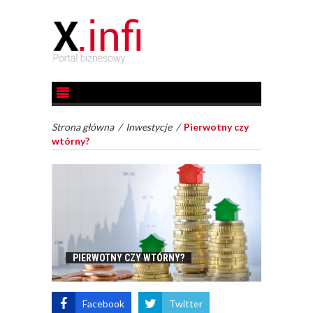
Strona główna
/
Inwestycje
/
Pierwotny czy
wtórny?
PIERWOTNY CZY WTÓRNY?
Facebook
Twitter