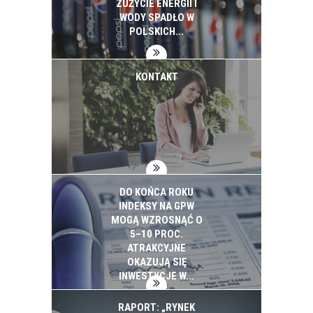
ZŁ. ZAPOWIADA
ZUŻYCIE ENERGII I
KOLEJNE
WODY SPADŁO W
INWESTYCJE
POLSKICH...
KONTAKT
DO KOŃCA ROKU
INDEKSY NA GPW
MOGĄ WZROSNĄĆ O
5–10 PROC.
ATRAKCYJNE
OKAZUJĄ SIĘ
INWESTYCJE W...
RAPORT: „RYNEK