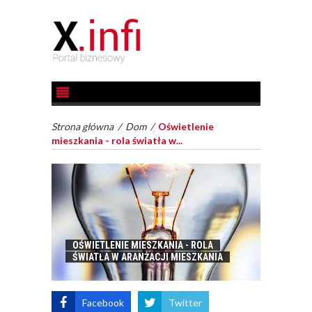
Strona główna
/
Dom
/
Oświetlenie
mieszkania - rola światła w...
OŚWIETLENIE MIESZKANIA - ROLA
ŚWIATŁA W ARANŻACJI MIESZKANIA
Facebook
Twitter