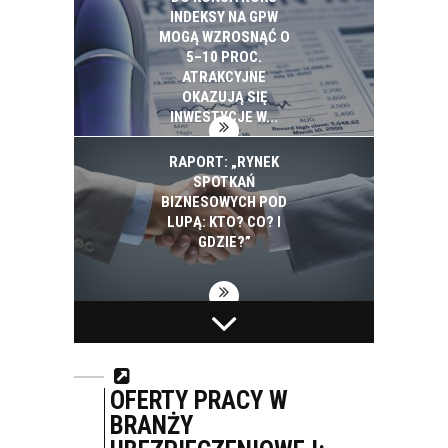
INDEKSY NA GPW
MOGĄ WZROSNĄĆ O
5–10 PROC.
ATRAKCYJNE
OKAZUJĄ SIĘ
INWESTYCJE W...
RAPORT: „RYNEK
SPOTKAŃ
BIZNESOWYCH POD
LUPĄ: KTO? CO? I
GDZIE?”
BIAŁYSTOK NA
PEPSICO INWESTUJE
PROJEKTY SMART
W EKOLOGIĘ. W CIĄGU
CITY WYDAŁ 2,5 MLD
SZEŚCIU LAT
ZŁ. ZAPOWIADA
ZUŻYCIE ENERGII I
OFERTY PRACY W
KOLEJNE
WODY SPADŁO W
BRANŻY
INWESTYCJE
POLSKICH...