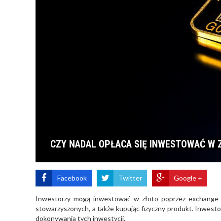
CZY NADAL OPŁACA SIĘ INWESTOWAĆ W 
Facebook
Twitter
Google +
Inwestorzy mogą inwestować w złoto poprzez exchange-t
stowarzyszonych, a także kupując fizyczny produkt. Inwesto
dokonywania tych inwestycji.