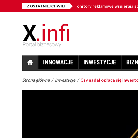
igital signage w firmie – jak monitory reklamowe wspierają sprzedaż i 
Z OSTATNIEJ CHWILI
INNOWACJE
INWESTYCJE
BIZ
Strona główna
/
Inwestycje
/
Czy nadal opłaca się inwest