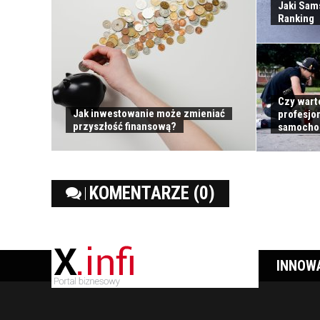
Jaki Sam
Ranking
Czy wart
Jak inwestowanie może zmieniać
profesjo
przyszłość finansową?
samocho
KOMENTARZE (0)
INNOW