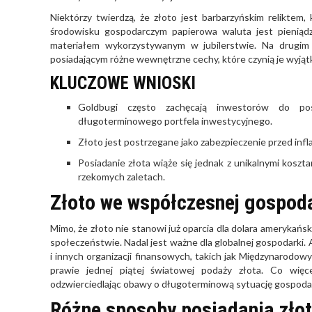
Niektórzy twierdzą, że złoto jest barbarzyńskim relikte
środowisku gospodarczym papierowa waluta jest pieniądze
materiałem wykorzystywanym w jubilerstwie. Na drugim 
posiadającym różne wewnętrzne cechy, które czynią je wyjąt
KLUCZOWE WNIOSKI
Goldbugi często zachęcają inwestorów do pos
długoterminowego portfela inwestycyjnego.
Złoto jest postrzegane jako zabezpieczenie przed infla
Posiadanie złota wiąże się jednak z unikalnymi koszta
rzekomych zaletach.
Złoto we współczesnej gospod
Mimo, że złoto nie stanowi już oparcia dla dolara amerykańs
społeczeństwie. Nadal jest ważne dla globalnej gospodarki. 
i innych organizacji finansowych, takich jak Międzynarodo
prawie jednej piątej światowej podaży złota. Co więc
odzwierciedlając obawy o długoterminową sytuację gospodar
Różne sposoby posiadania zło