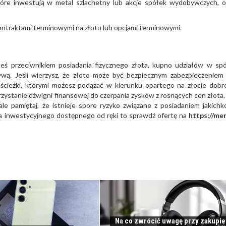
óre inwestują w metal szlachetny lub akcje spółek wydobywczych, o
ntraktami terminowymi na złoto lub opcjami terminowymi.
steś przeciwnikiem posiadania fizycznego złota, kupno udziałów w sp
wą. Jeśli wierzysz, że złoto może być bezpiecznym zabezpieczeniem
o ścieżki, którymi możesz podążać w kierunku opartego na złocie dobr
ystanie dźwigni finansowej do czerpania zysków z rosnących cen złota,
 pamiętaj, że istnieje spore ryzyko związane z posiadaniem jakichk
ta inwestycyjnego dostępnego od ręki to sprawdź ofertę na
https://me
Na co zwrócić uwagę przy zakupie