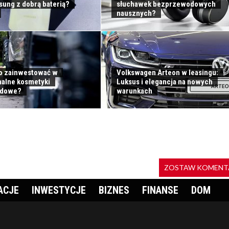
sung z dobrą baterią?
słuchawek bezprzewodowych
nausznych?
o zainwestować w
Volkswagen Arteon w leasingu:
nalne kosmetyki
Luksus i elegancja na nowych
dowe?
warunkach
ZOSTAW KOMENT
ACJE
INWESTYCJE
BIZNES
FINANSE
DOM