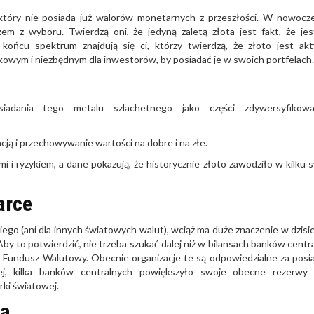
m, który nie posiada już walorów monetarnych z przeszłości. W nowoc
m z wyboru. Twierdzą oni, że jedyną zaletą złota jest fakt, że je
końcu spektrum znajdują się ci, którzy twierdzą, że złoto jest a
kowym i niezbędnym dla inwestorów, by posiadać je w swoich portfelach.
iadania tego metalu szlachetnego jako części zdywersyfikowa
cją i przechowywanie wartości na dobre i na złe.
mi i ryzykiem, a dane pokazują, że historycznie złoto zawodziło w kilku 
arce
kiego (ani dla innych światowych walut), wciąż ma duże znaczenie w dzisi
Aby to potwierdzić, nie trzeba szukać dalej niż w bilansach banków centr
wy Fundusz Walutowy. Obecnie organizacje te są odpowiedzialne za posi
ej, kilka banków centralnych powiększyło swoje obecne rezerwy 
ki światowej.
ta