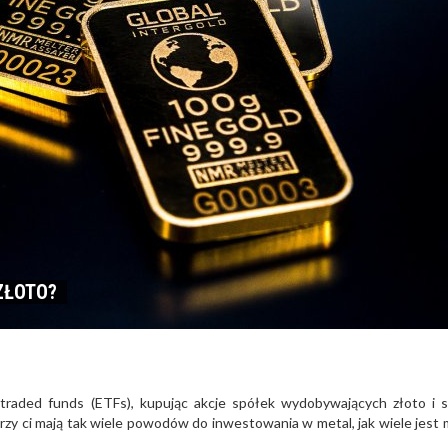
ZŁOTO?
raded funds (ETFs), kupując akcje spółek wydobywających złoto i 
rzy ci mają tak wiele powodów do inwestowania w metal, jak wiele jest