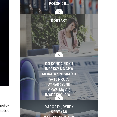
INWESTYCJE
POLSKICH...
KONTAKT
DO KOŃCA ROKU
INDEKSY NA GPW
MOGĄ WZROSNĄĆ O
5–10 PROC.
ATRAKCYJNE
OKAZUJĄ SIĘ
INWESTYCJE W...
spółek
RAPORT: „RYNEK
 metod
SPOTKAŃ