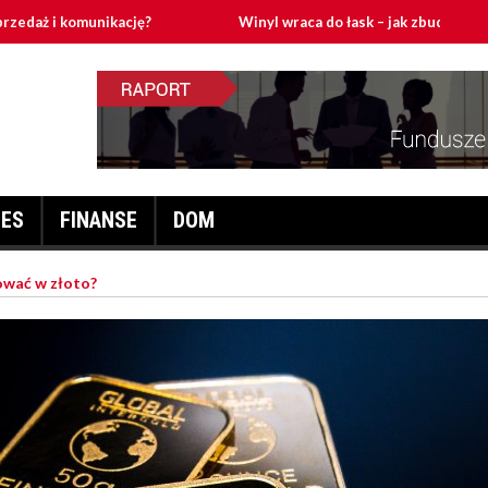
komunikację?
Winyl wraca do łask – jak zbudować domowy tor
NES
FINANSE
DOM
ować w złoto?