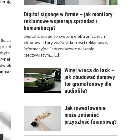
ferują
Digital signage w firmie – jak monitory
reklamowe wspierają sprzedaż i
komunikację?
​Digital signage to system elektronicznych
ółkach
ekranów, który wyświetla treści reklamowe,
 przed
informacyjne i sprzedażowe w czasie
obytu.
rzeczywistym...
[...]
 rynek
olwiek
Winyl wraca do łask –
nnica-
jak zbudować domowy
tor gramofonowy dla
audiofila?
Jak inwestowanie
może zmieniać
przyszłość finansową?