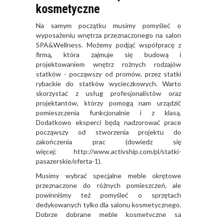
kosmetyczne
Na samym początku musimy pomyśleć o
wyposażeniu wnętrza przeznaczonego na salon
SPA&Wellness. Możemy podjąć współpracę z
firmą, która zajmuje się budową i
projektowaniem wnętrz rożnych rodzajów
statków - począwszy od promów, przez statki
rybackie do statków wycieczkowych. Warto
skorzystać z usług profesjonalistów oraz
projektantów, którzy pomogą nam urządzić
pomieszczenia funkcjonalnie i z klasą.
Dodatkowo eksperci będą nadzorować prace
począwszy od stworzenia projektu do
zakończenia prac (dowiedz się
więcej:
http://www.activship.com/pl/statki-
pasazerskie/oferta-1).
Musimy wybrać specjalne meble okrętowe
przeznaczone do różnych pomieszczeń, ale
powinniśmy też pomyśleć o sprzętach
dedykowanych tylko dla salonu kosmetycznego.
Dobrze dobrane meble kosmetyczne są