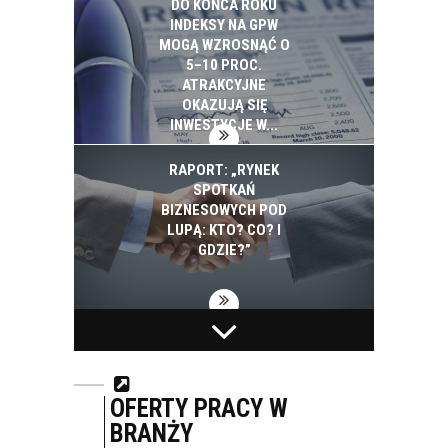
DO KOŃCA ROKU
INDEKSY NA GPW
MOGĄ WZROSNĄĆ O
5–10 PROC.
ATRAKCYJNE
OKAZUJĄ SIĘ
INWESTYCJE W...
RAPORT: „RYNEK
SPOTKAŃ
BIZNESOWYCH POD
LUPĄ: KTO? CO? I
GDZIE?”
BIAŁYSTOK NA
PEPSICO INWESTUJE
PROJEKTY SMART
W EKOLOGIĘ. W CIĄGU
CITY WYDAŁ 2,5 MLD
SZEŚCIU LAT
ZŁ. ZAPOWIADA
ZUŻYCIE ENERGII I
OFERTY PRACY W
KOLEJNE
WODY SPADŁO W
BRANŻY
INWESTYCJE
POLSKICH...