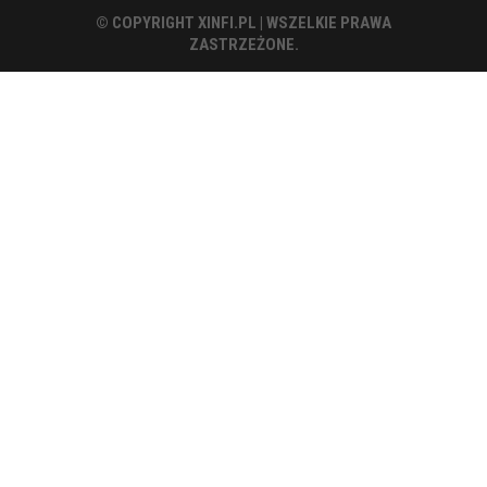
© COPYRIGHT XINFI.PL | WSZELKIE PRAWA
ZASTRZEŻONE.