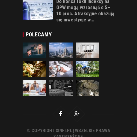
Do końca roku indeksy na
GPW mogą wzrosnąć o 5–
10 proc. Atrakcyjne okazują
się inwestycje w...
POLECAMY
© COPYRIGHT XINFI.PL | WSZELKIE PRAWA
ZASTRZEŻONE.