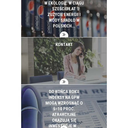
PROJEKTY SMART
W EKOLOGIĘ. W CIĄGU
CITY WYDAŁ 2,5 MLD
SZEŚCIU LAT
ZŁ. ZAPOWIADA
ZUŻYCIE ENERGII I
KOLEJNE
WODY SPADŁO W
INWESTYCJE
POLSKICH...
KONTAKT
DO KOŃCA ROKU
INDEKSY NA GPW
MOGĄ WZROSNĄĆ O
5–10 PROC.
ATRAKCYJNE
OKAZUJĄ SIĘ
INWESTYCJE W...