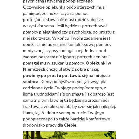
psychiczną i fizyczną podopiecznego.
Oczywiście opiekunka osób starszych musi
pamiętać, że może liczyć na pomoc
profesjonalistów i nie musi radzić sobie ze
wszystkim sama. Jeśli będziesz potrzebować
pomocy pielęgniarki czy psychologa, po prostu z
niej skorzystaj. W końcu Twoim zadaniem jest
opieka, a nie udzielanie kompleksowej pomocy
medycznej czy psychologicznej. Jednak pod
żadnym pozorem nie ignoruj potrzeb seniora i
pomagaj mu w szukaniu pomocy.
Opiekunki w
Niemczech chcąc ułatwić sobie pracę,
powinny po prostu postawić się na miejscu
seniora.
Kiedy pomyślisz o tym, jak wygląda
codzienne życie Twojego podopiecznego, z
iloma trudnościami się on zmaga i jak bardzo jest
samotny, tym łatwiej Ci będzie go zrozumieć i
traktować w taki sposób, by czuł się jak najlepiej.
Pamiętaj, że dobre samopoczucie Twojego
podopiecznego to także bardziej komfortowe
środowisko pracy dla Ciebie.