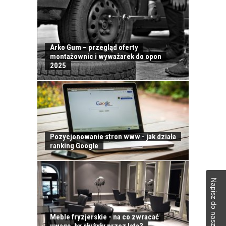
Arko Gum – przegląd oferty
montażownic i wyważarek do opon
2025
Pozycjonowanie stron www - jak działa
ranking Google
Napisz do naszej redakcji
KONTAKT
Meble fryzjerskie - na co zwracać