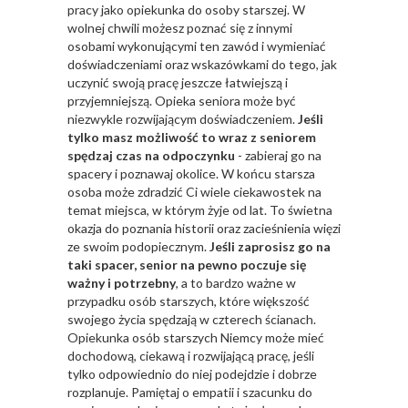
pracy jako opiekunka do osoby starszej. W
wolnej chwili możesz poznać się z innymi
osobami wykonującymi ten zawód i wymieniać
doświadczeniami oraz wskazówkami do tego, jak
uczynić swoją pracę jeszcze łatwiejszą i
przyjemniejszą. Opieka seniora może być
niezwykle rozwijającym doświadczeniem.
Jeśli
tylko masz możliwość to wraz z seniorem
spędzaj czas na odpoczynku
- zabieraj go na
spacery i poznawaj okolice. W końcu starsza
osoba może zdradzić Ci wiele ciekawostek na
temat miejsca, w którym żyje od lat. To świetna
okazja do poznania historii oraz zacieśnienia więzi
ze swoim podopiecznym.
Jeśli zaprosisz go na
taki spacer, senior na pewno poczuje się
ważny i potrzebny
, a to bardzo ważne w
przypadku osób starszych, które większość
swojego życia spędzają w czterech ścianach.
Opiekunka osób starszych Niemcy może mieć
dochodową, ciekawą i rozwijającą pracę, jeśli
tylko odpowiednio do niej podejdzie i dobrze
rozplanuje. Pamiętaj o empatii i szacunku do